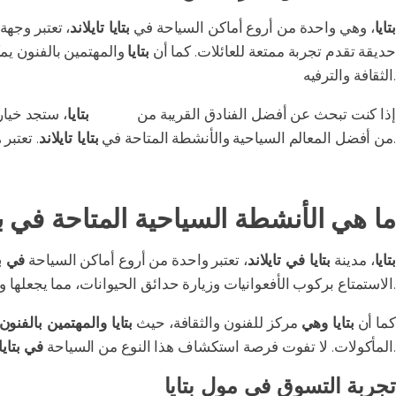
بتايا
، وهي واحدة من أروع أماكن السياحة في
بتايا تايلاند
، تعتبر وجهة
حديقة تقدم تجربة ممتعة للعائلات. كما أن
بتايا
والمهتمين بالفنون ي
الثقافة والترفيه.
إذا كنت تبحث عن أفضل الفنادق القريبة من
شاطئ
بتايا
، ستجد خيار
. تعتبر هذه المدينة وجهة مثالية لكل من يبحث عن الاستمتاع بأجواء البحر والأنشطة الترفيهية.
من أفضل المعالم السياحية والأنشطة المتاحة في
بتايا تايلاند
ما هي الأنشطة السياحية المتاحة في بت
بتايا
، مدينة
بتايا في تايلاند
، تعتبر واحدة من أروع أماكن السياحة
في بت
الاستمتاع بركوب الأفعوانيات وزيارة حدائق الحيوانات، مما يجعلها وجهة مثالية للعائلات.
كما أن
بتايا وهي
مركز للفنون والثقافة، حيث
بتايا والمهتمين بالفنون
، الذي يجذب السيّاح من جميع أنحاء العالم.
المأكولات. لا تفوت فرصة استكشاف هذا النوع من السياحة
في بتايا
تجربة التسوق في مول بتايا