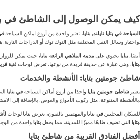
كيف يمكن الوصول إلى الشاطئ في بتا
السياحة في بتايا تايلند, بتايا
، تعتبر واحدة من أروع اماكن السياحة
في 
، تقع بالقرب من الشاطئ وتوفر تجربة رائعة للزوار.
واختيار وسائل النقل المختلفة مثل التوك توك أو الدراجات النارية.
بت
أيضًا،
بتايا
تحتوي على
مدينة الملاهي الرائعة بتايا
، حيث يمكن للزوار ا
.
بتايا
، وهي عبارة عن حديقة فريدة من نوعها، تعرض لوحات فنية
فريد
شاطئ جومتين بتايا: الأنشطة والخدمات
يعتبر
شاطئ جومتين بتايا
واحدًا من أروع أماكن السياحة
في بتايا
التي
بالأنشطة المتنوعة، مثل ركوب الأمواج والغوص، بالإضافة إلى الاسترخاء على الرمال البيضاء.
للسكان المحليين
في بتايا
والمهتمين بالفنون، يعرض
بتايا
لوحات
لأش
واحدة من الوجهات السياحية المثالية في تايلاند.
بتايا
التي تضيف طابعًا مميزًا للمدينة، مما يجعل
بتايا
أفضل الفنادق القريبة من شاطئ بتايا