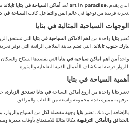
، الذي يقدم
الفن بتايا art in paradise
تُعد
أماكن السياحة في بتايا تايلاند
من
سيدة القفز في عالم السياحة، مما جعلها وجهة مفضلة للكثيرين.
تجربة فريدة من نوعها في عالم الفن والتفاعل. كانت
السياحة في بتا
الوجهات السياحية المثالية في بتايا
تُعتبر
بتايا
واحدة من
اهم الاماكن السياحية في بتايا
التي تستحق الزيا
، التي تضم مدينة الملاهي الرائعة التي توفر تجربة ممتعة لجميع الأعمار.
بارك جنوب تايلاند
واحداً من
اهم اماكن سياحية في بتايا
التي يقصدها السيّاح والسكان 
للزوار فرصة استكشاف الأعمال الفنية التفاعلية والمثيرة.
أهمية السياحة في بتايا
تعتبر
بتايا
واحدة من أروع أماكن السياحة
في بتايا تستحق الزيارة
، حي
، مما يجعلها وجهة مريحة للسياح.
ترفيهية مميزة تقدم مجموعة واسعة من الألعاب والمرافق
الترفيهية
بالإضافة إلى ذلك، تعتبر
بتايا
وجهة مفضلة لكل من السياح والزوار، ب
مكانًا مثاليًا للاستمتاع بأوقات مميزة ومليئة بالمرح.
الحدائق والأماكن الترفيهية