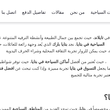
 السياحية
من نحن
مقالات
تفاصيل الدفع
اتصل بنا
 في
تايلاند
، حيث تجمع بين جمال الطبيعة وأنشطة الترفيه المتنوعة. ت
كن
السياحية في بتايا
، نجد
بتايا بارك
الذي يُعد وجهة رائعة للعائلات، 
يا
، حيث تُعتبر من أفضل
أماكن السياحة في بتايا
، حيث توفر شواطئ خ
مما يجعل
التسوق في بتايا
تجربة مميزة. وإذا كنت تبحث عن
افضل فناد
عتبر تجربة مثالية للجميع
؟
، وخصوصاً في
بتايا
، حيث توجد العديد من
المناطق السياحية
المميزة