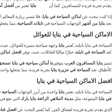
التي تستحق الزيارة، حيث يمكن الاستمتاع بالشواطئ الجميلة والمياه الزرقاء.
يقدم تجربة فريدة للمسافرين. كما أن
جزيرة
بتايا
تعتبر من
أفضل أما
إذا كنت تبحث عن
اماكن السياحة في بتايا
، فلا تنسى زيارة المعالم 
.
تعد
بتايا من أشهر
الوجهات السياحية في
تايلاند السياحية
، مما يجعله
الاماكن السياحية في بتايا للعوائل
السياحة في بتايا تايلند, تُعتبر
بتايا
وجهة سياحية مميزة للعوائل، حيث
نشاطات تناسب جميع الأعمار.
تُعد
السياحة في تايلند
خيارًا مثاليًا للعائلات، حيث توفر
افضل اماكن 
تتميز
بتايا المسافرون العرب
بتوفيرها
أماكن سياحية في بتايا تستح
.
الأطباق. تعد
السياحة في جزيرة بتايا
تجربة فريدة، مما يجعلها واحد
افضل الاماكن السياحية في بتايا
السياحة في بتايا تايلند, تعتبر
بتايا
واحدة من أبرز الوجهات
السياحية ف
للعائلات.
في بتايا
المتنوعة، مثل
مدينة الملاهي الرائعة بتايا بارك
التي تقع في 
الذي يقدم تجربة فريدة لعشاق الفن. كما يُعتبر البحث عن
افضل فنادق