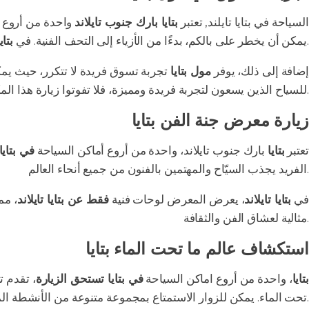
السياحة في بتايا تايلند, تعتبر
بتايا بارك جنوب تايلاند
واحدة من أروع 
فنية رائعة، مما يجعلها وجهة مثالية للمهتمين بالفنون.
يمكن أن يخطر على بالكم، بدءًا من الأزياء إلى التحف الفنية. في
بتاي
إضافة إلى ذلك، يوفر
مول بتايا
تجربة تسوق فريدة لا تتكرر، حيث يم
.
للسياح الذين يسعون لتجربة فريدة ومميزة، فلا تفوتوا زيارة هذا الم
زيارة معرض جنة الفن بتايا
تعتبر
بتايا
بارك جنوب تايلاند، واحدة من أروع أماكن السياحة
في بتايا
الفريد يجذب السيّاح والمهتمين بالفنون من جميع أنحاء العالم.
في
بتايا تايلاند
، يعرض المعرض لوحات فنية
فقط عن بتايا تايلاند
، مم
مثالية لعشاق الفن والثقافة.
استكشاف عالم ما تحت الماء بتايا
بتايا
، واحدة من أروع اماكن السياحة
في بتايا تستحق الزيارة
، تقدم ت
تحت الماء. يمكن للزوار الاستمتاع بمجموعة متنوعة من الأنشطة المائية المدهشة، بما في ذلك الغوص والسباحة مع الأسماك الملونة.