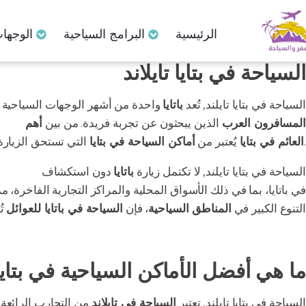
الرئيسية
البرامج السياحية
الوجهات
السياحة في بتايا تايلاند
السياحة في بتايا تايلند, تُعد
باتايا
واحدة من أشهر الوجهات السياحية
المسافرون العرب
الذين يبحثون عن تجربة فريدة. من بين
أهم
الأما
التي تستحق الزيارة، حيث يمكن للزوار تجربة الثقافة المحلية وشراء الحرف اليدوية.
العائم في بتايا
يُعتبر من
أماكن السياحة في بتايا
السياحة في بتايا تايلند, لا تكتمل زيارة
باتايا
دون استكشاف
جزيرة بتا
في باتايا، بما في ذلك الأسواق المحلية والمراكز التجارية الفاخرة، 
التنوع الكبير في
المناطق السياحية
، فإن
السياحة في باتايا للعوائل
تُ
ما هي أفضل الأماكن السياحية في بتايا
السياحة في بتايا تايلند, تعتبر
السياحة في تايلاند
من التجارب الرائعة