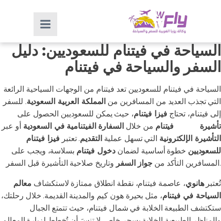
السياحة في فيتنام للسعوديين: دليل
السفر والسياحة في فيتنام
السياحة في فيتنام للسعوديين تعد فيتنام من الوجهات السياحية الرائعة
التي تجذب العديد من المسافرين من
المملكة العربية السعودية
. للسفر
إلى فيتنام، تحتاج
فيزا فيتنام
، حيث يمكن للسعوديين الحصول على
تأشيرة
لدخول
فيتنام
من خلال
السفارة الفيتنامية في السعودية
أو عبر
التأشيرة الإلكترونية
التي تسهل عملية
التقديم
. تعتبر
فيزا فيتنام
للسعوديين
خطوة أساسية لضمان
دخول فيتنام
بسلاسة، ويجب على
وتاريخ صلاحية التأشيرة قبل السفر.
المسافرين التأكد من
جواز السفر
تُعتبر
هانوي
، عاصمة فيتنام، نقطة انطلاق ممتازة لاستكشاف
معالم
السياحة في فيتنام
، مثل بحيرة هون كيم والمدينة القديمة. خلال رحلتك،
ستكتشف الطبيعة الخلابة في شمال فيتنام، حيث تتمتع الجبال
والمناظر الطبيعية الخلابة بسحر خاص. لا تنسَ أن تُخطط لزيارة المعالم