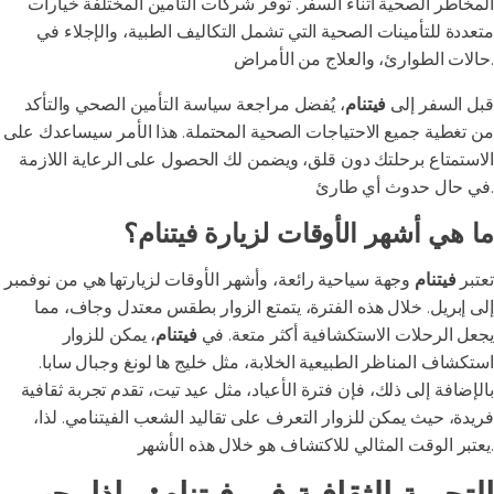
المخاطر الصحية أثناء السفر. توفر شركات التأمين المختلفة خيارات
متعددة للتأمينات الصحية التي تشمل التكاليف الطبية، والإجلاء في
حالات الطوارئ، والعلاج من الأمراض.
قبل السفر إلى
فيتنام
، يُفضل مراجعة سياسة التأمين الصحي والتأكد
من تغطية جميع الاحتياجات الصحية المحتملة. هذا الأمر سيساعدك على
الاستمتاع برحلتك دون قلق، ويضمن لك الحصول على الرعاية اللازمة
في حال حدوث أي طارئ.
ما هي أشهر الأوقات لزيارة فيتنام؟
تعتبر
فيتنام
وجهة سياحية رائعة، وأشهر الأوقات لزيارتها هي من نوفمبر
إلى إبريل. خلال هذه الفترة، يتمتع الزوار بطقس معتدل وجاف، مما
يجعل الرحلات الاستكشافية أكثر متعة. في
فيتنام
، يمكن للزوار
استكشاف المناظر الطبيعية الخلابة، مثل خليج ها لونغ وجبال سابا.
بالإضافة إلى ذلك، فإن فترة الأعياد، مثل عيد تيت، تقدم تجربة ثقافية
فريدة، حيث يمكن للزوار التعرف على تقاليد الشعب الفيتنامي. لذا،
يعتبر الوقت المثالي للاكتشاف هو خلال هذه الأشهر.