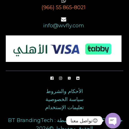
(966) 55 865-8021
info@wvfly.com
الأحكام والشروط
سياسة الخصوصية
تعليمات الإستخدام
BT BrandingTech : تطوير بواسطة | WVFLY جميع
تواصل معنا😊
الحقوق محفوظه! ©2024