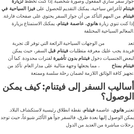
جواز سفر ساري المفعول وصورة شخصية. إذا كنت تخطط
لزيارة
فيتنام
لأغراض سياحية، يمكنك التقديم للحصول على
فيزا السياحية في
فيتنام
. من المهم التأكد من أن جواز السفر يحتوي على صفحات فارغة.
إذا كنت تنوي زيارة
هانوي
،
عاصمة فيتنام
، يمكنك الاستمتاع بزيارة
المعالم السياحية المختلفة.
تعد
دولة فيتنام
من الوجهات السياحية الرائعة التي توفر لك تجربة
فريدة. يجب عليك معرفة متطلبات
فيتنام قبل
السفر، حيث يمكن
لبعض الجنسيات دخول
فيتنام بدون تأشيرة
لفترات محدودة. كما أن
فيتنام بمناخ
متنوع
، مما يجعلها وجهة مثالية على مدار العام. تأكد من
تجهيز كافة الوثائق اللازمة لضمان رحلة سلسة وممتعة.
أساليب السفر إلى فيتنام: كيف يمكن
الوصول؟
تعتبر
هانوي
، عاصمة
فيتنام
، نقطة انطلاق رئيسية لاستكشاف البلاد.
يمكن الوصول إليها بعدة طرق، فالسفر جواً هو الأكثر شيوعاً، حيث توجد
رحلات مباشرة من العديد من الدول.