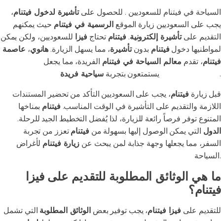
السياحة في فيتنام للسعوديين . للحصول على
تأشيرة لدخول فيتنام
،
يجب على السعوديين زيارة الموقع
الرسمية في فيتنام
حيث يمكنهم
التقديم على
تأشيرة إلكترونية
.
فيتنام
تحتاج
فيزا
للسعوديين، ولكن يمكن
لمواطنيها دخول
فيتنام
بدون
تأشيرة
، مما يسهل الزيارة.
هانوي
،
عاصمة
فيتنام
، تقدم
معالم السياحة في فيتنام
الفريدة، مما يجعل
فيتنام
.
المسافرون العرب
يستمتعون بتجربة
سياحية فريدة
قبل زيارة
فيتنام
، يجب على السعوديين التأكد من تحضير المستندات
اللازمة والتقديم على التأشيرة في الوقت المناسب.
فيتنام
بمناخها
المتنوع توفر فرصاً رائعة للزيارة، لذا يُفضل التخطيط الجيد للرحلة.
الدول
التي يمكن الوصول إليها بسهولة من
فيتنام
تعزز من تجربة
السفر، مما يجعلها وجهة جذابة لمن يبحث عن
زيارة فيتنام
لأغراض
السياحة.
ما هي الوثائق المطلوبة للتقديم على فيزا
فيتنام؟
للتقديم على
فيزا فيتنام
، يجب توفير بعض
الوثائق المطلوبة
التي تشمل