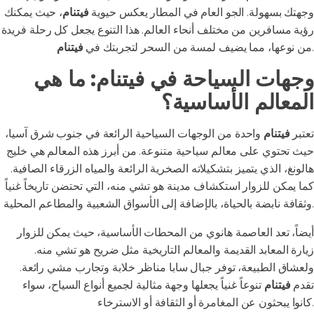
وجهتك بسهولة. الجو العام في المطار يعكس حيوية
فيتنام
، حيث يمكنك
رؤية مسافرين من مختلف أنحاء العالم. هذا التنوع يجعل كل رحلة فريدة
.
من نوعها، مما يضيف لمسة من السحر لتجربتك في
فيتنام
وجهات السياحة في فيتنام: ما هي
المعالم الأساسية؟
تعتبر
فيتنام
واحدة من الوجهات السياحية الرائعة في جنوب شرق آسيا،
حيث تحتوي على معالم سياحية متنوعة. من أبرز هذه المعالم هي خليج
هالونغ، الذي يتميز بتشكيلاته الصخرية الرائعة والمياه الزرقاء الصافية.
كما يمكن للزوار استكشاف مدينة هو تشي منه، التي تحتضن تاريخاً غنياً
وثقافة نابضة بالحياة، بالإضافة إلى الأسواق الشعبية والمطاعم المحلية.
أيضاً، تعد العاصمة هانوي من المحطات الأساسية، حيث يمكن للزوار
زيارة المعابد القديمة والمعالم التاريخية مثل ضريح هو تشي منه.
ولعشاق الطبيعة، توفر جبال سابا مناظر خلابة وتجارب مشي رائعة.
تقدم
فيتنام
تنوعاً غنياً يجعلها وجهة مثالية لجميع أنواع السياح، سواء
كانوا يبحثون عن المغامرة أو الثقافة أو الاسترخاء.