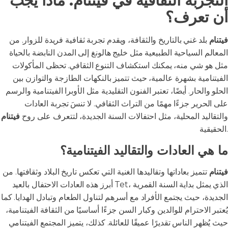
التجربة الثقافية في فيتنام: ماذا يجب
أن تعرف؟
فيتنام
بلد غني بالتاريخ والثقافة، ويقدم تجربة ثقافية فريدة للزوار. من
المعالم السياحية الطبيعية مثل خليج هالونغ إلى المدن النابضة بالحياة
مثل هو شي منه، يمكنك استكشاف التنوع الثقافي. تحظى المأكولات
الفيتنامية بشهرة عالمية، حيث تتميز بالنكهات الطازجة والتوازن بين
الحلو والحار. أيضًا، تعتبر الفنون التقليدية مثل الأوبرا الفيتنامية والرسم
على الحرير جزءًا مهمًا من التراث الثقافي. لا تنسَ تجربة العادات
والتقاليد المحلية، مثل احتفالات السنة الجديدة، لتتعرف على روح
فيتنام
الحقيقية.
ما هي العادات والتقاليد الفيتنامية؟
فيتنام
تتميز بعاداتها وتقاليدها الغنية التي تعكس تاريخ البلاد وثقافتها. من
أبرز هذه العادات الاحتفال بالعيد Tet، الذي يمثل بداية السنة القمرية
الجديدة، حيث يجتمع الأفراد مع أسرهم لتناول الطعام وتبادل الهدايا. كما
يُعتبر الاحترام للوالدين وكبار السن جزءًا أساسيًا من الثقافة الفيتنامية،
حيث يُظهر الناس تقديرًا عميقًا للعائلة. كذلك، يتميز المجتمع الفيتنامي