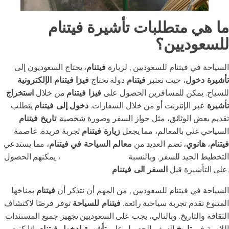
ما هي متطلبات تأشيرة فيتنام
للسعوديين؟
السياحة في فيتنام للسعوديين , لزيارة
فيتنام
، يحتاج السعوديون إلى
تأشيرة دخول
، حيث تعتبر
فيتنام
دولة تحتاج
فيزا فيتنام الإلكترونية
للسياح. يمكن للمسافرين الحصول على
فيزا فيتنام
من خلال
استخراج
تأشيرة
عبر الإنترنت أو من خلال السفارات.
دخول إلى فيتنام
يتطلب
تقديم بعض الوثائق، مثل جواز السفر وصورة شخصية.
تاريخ فيتنام
السياحي غني بالمعالم، مما يجعل
زيارة فيتنام
تجربة فريدة. عاصمة
فيتنام
،
هانوي
، تضم العديد من
معالم السياحة في فيتنام
، مما يستدعي
التخطيط الجيد للسفر. وبالنسبة
لـ
المسافرون العرب
، يمكنهم الحصول
.
على التأشيرة قبل
السفر الى فيتنام
السياحة في فيتنام للسعوديين , من المهم أن نتذكر أن
فيتنام
بمناخها
المتنوع تقدم تجربة سياحية رائعة.
فيتنام للسياحة
توفر فرصًا لاكتشاف
الثقافة والتاريخ. وبالتالي، يجب على السعوديين تجهيز جميع المستندات
اللازمة في
تاريخ
السفر للحصول على
تأشيرة لدخول فيتنام
. إذا كنت