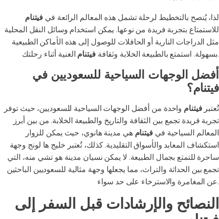
لذا، يُنصح بالتخطيط لرحلة تشمل هذه المعالم الرائعة في
فيتنام
للاستمتاع بتجربة فريدة من نوعها. يمكن استخدام وسائل النقل المحلية
مثل الدراجات النارية أو الحافلات للوصول إلى هذه الأماكن الطبيعية
الغنية أثناء رحلتك.
بسهولة. استمتع بالطبيعة الخلابة وثقافة
فيتنام
أفضل الوجهات السياحية للسعوديين في
فيتنام؟
تُعتبر
فيتنام
واحدة من أفضل الوجهات السياحية للسعوديين، حيث توفر
تجربة فريدة تجمع بين الثقافة والتاريخ والطبيعة الخلابة. من بين أبرز
المعالم السياحية في
فيتنام
هي مدينة هانوي، حيث يمكن للزوار
استكشاف المعابد والأسواق التقليدية. كذلك، تُعتبر خليج ها لونج وجهة
ساحرة للتمتع بجمال الطبيعة. لا يمكن نسيان مدينة هو تشي منه، التي
تجمع بين الحداثة والتراث، مما يجعلها وجهة مثالية للسعوديين الباحثين
عن المغامرة والاسترخاء على حد سواء.
النصائح والإرشادات قبل السفر إلى