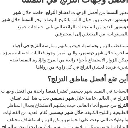
تعتبر
النمسا
من أفضل الوجهات لعشاق
التزلج
، خاصة خلال
شهر
ديسمبر
، حيث تتزين جبال الألب بالثلوج البيضاء. توفر
النمسا
خلال
شهر
ديسمبر
العديد من المنتجعات الرائعة التي تلبي احتياجات جميع
المستويات، من المبتدئين إلى المحترفين.
تستقطب الزوار بحماسها، حيث يمكنهم ممارسة
التزلج
في أجواء
ساحرة. خلال
شهر ديسمبر
، والتي تتميز بوجود فعاليات احتفالية مميزة،
يمكن للزوار الاستمتاع بأجواء رائعة من المرح والإثارة.
النمسا
تقدم
في كل زاوية من زواياها.
تجربة فريدة لعشاق
التزلج
أين تقع أفضل مناطق التزلج؟
السياحة في النمسا شهر ديسمبر ,تُعتبر
النمسا
واحدة من أفضل وجهات
التزلج في العالم، خاصة خلال
شهر ديسمبر
. يجذب هذا البلد عشاق
التزلج
من جميع أنحاء العالم، حيث يمكنهم الاستمتاع بجمال المناظر
الطبيعية والثلوج الكثيفة.
خلال شهر ديسمبر
، تُقام العديد من الفعاليات
والبطولات التي تبعث على الحماس. يمكن للزوار استكشاف مختلف
المناطق الشهيرة مثل "زيلامسي" و"إنسبروك"، مما يجعل تجربة
التزلج