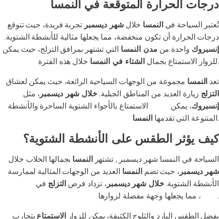
درجات الحرارة المتوقعة في النمسا
تُعتبر السياحة في
النمسا
خلال
شهر ديسمبر
تجربة فريدة، حيث تتوقع
درجات الحرارة أن تكون منخفضة، مما يجعلها مثالية للأنشطة الشتوية.
إنسبروك
واحدة من
مدن النمسا
التي تشتهر بمرافق التزلج، حيث يمكن
خلال هذه الفترة.
للزوار الاستمتاع بجمال
الشتاء في النمسا
تعد
النمسا
مجموعة من الوجهات السياحية الرائعة، حيث يمكن لعشاق
التزلج
زيارة العديد من المناطق الجبلية.
خلال شهر ديسمبر
، مثل
إنسبروك
، يمكن
للزوار
الاستمتاع بالأجواء الشتوية الساحرة والأنشطة
.
المتنوعة التي تقدمها
النمسا
كيف يؤثر الطقس على الأنشطة الشتوية؟
السياحة في النمسا شهر ديسمبر , تشتهر
النمسا
بجمالها الخلاب خلال
شهر ديسمبر
، حيث تضم
النمسا
العديد من الوجهات المثالية لممارسة
الأنشطة الشتوية.
خلال شهر ديسمبر
، تزداد فرص
التزلج
في
جبال
، مما يجعلها وجهة مفضلة لزوارها.
الألب
بفضل الطقس البارد والثلوج الكثيفة، يمكن للزوار
الاستمتاع
بتجارب