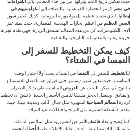
حيث تعكس تاريخ الأمم وتراثها. من بين هذه المعالم، يأتي
الأهرامات
في مصر
كرمز للحضارة الفرعونية، بالإضافة إلى
الكولوسيوم في
إيطاليا
، الذي يجسد عظمة الإمبراطورية الرومانية. كذلك، يُعتبر
سور
الصين العظيم
من أعظم إنجازات الهندسة المعمارية، حيث يمتد عبر
آلاف الكيلومترات. كل من هذه المعالم تستحق الزيارة، فهي تقدم تجربة
فريدة وغنية بالمعلومات التاريخية والثقافية.
كيف يمكن التخطيط للسفر إلى
النمسا في الشتاء؟
لـ
التخطيط
للسفر إلى
النمسا
في الشتاء، يجب أولاً اختيار الوقت
المناسب، حيث يعتبر شهر ديسمبر حتى فبراير هو الأفضل للاستمتاع
بالثلوج. ثم، يمكن البحث عن
العروض
المناسبة على تذاكر الطيران
والفنادق، ويفضل الحجز مسبقًا لتأمين الأسعار الجيدة. لا تنسَ أن تخطط
لزيارة
المعالم السياحية
الشهيرة مثل جبال الألب ومدينة فيينا، حيث
تقدم الأنشطة الشتوية مثل التزلج واحتفالات عيد الميلاد.
كما يُنصح بإعداد
قائمة
بالأغراض الضرورية مثل الملابس الدافئة،
والوسائل اللازمة للتنقل. أخيرًا، عليك الاطلاع على
الأحوال الجوية