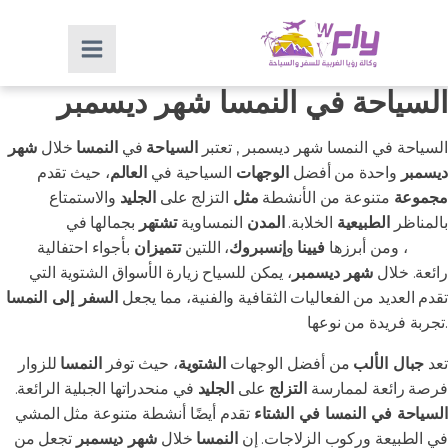
السياحة في النمسا شهر ديسمبر
السياحة في النمسا شهر ديسمبر , تعتبر
السياحة
في
النمسا
خلال
شهر
ديسمبر
واحدة من أفضل
الوجهات
السياحية في
العالم
، حيث تقدم
مجموعة
متنوعة من الأنشطة
مثل
التزلج على
الجليد
والاستمتاع
بالمناظر
الطبيعية
الخلابة.
المدن
النمساوية
تشتهر
بجمالها في
فصل
الشتاء
، ومن أبرزها
فيينا
و
إنسبروك
، اللتين
تتميزان
بأجواء احتفالية
رائعة. خلال
شهر ديسمبر
، يمكن للسياح زيارة الأسواق الشتوية التي
تقدم العديد من الفعاليات الثقافية والفنية، مما يجعل
السفر إلى النمسا
تجربة فريدة من نوعها.
تعد
جبال الألب
من أفضل الوجهات
الشتوية
، حيث توفر
النمسا
للزوار
فرصة رائعة لممارسة
التزلج
على
الجليد
في منحدراتها الجبلية الرائعة.
السياحة في النمسا في الشتاء
تقدم أيضًا أنشطة متنوعة مثل المشي
في الطبيعة وركوب الزلاجات. إن
النمسا
خلال
شهر ديسمبر
تجعل من