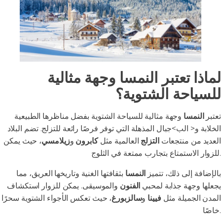
لماذا تعتبر النمسا وجهة مثالية
للسياحة الشتوية؟
تعتبر
النمسا
وجهة مثالية للسياحة الشتوية بفضل مناظرها الطبيعية
الخلابة و< الب>جبال المذهلة التي توفر فرصًا رائعة للتزلج. تضم البلاد
العديد من منتجعات
التزلج
العالمية مثل
كابرون
و
زيلامسي
، حيث يمكن
للزوار الاستمتاع بتجارب ممتعة في الثلوج.
بالإضافة إلى ذلك، تتميز
النمسا
بثقافتها الغنية وتاريخها العريق، مما
يجعلها وجهة جذابة لمحبي
الفنون
والموسيقى. يمكن للزوار استكشاف
المدن الجميلة مثل
فيينا
و
سالزبورغ
، حيث تعكس الأجواء الشتوية سحرًا
خاصًا.