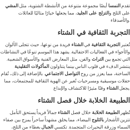
تقدم
النمسا
أيضًا مجموعة متنوعة من الأنشطة الشتوية، مثل
المشي
على الثلج و
التزلج على الجليد
، مما يجعلها خيارًا مثاليًا للعائلات
والأصدقاء.
التجربة الثقافية في الشتاء
تُعتبر
التجربة الثقافية
في
الشتاء
فريدة من نوعها، حيث تتجلى الألوان
والأجواء في الفعاليات الاحتفالية. يشهد هذا الموسم تنوعًا في النشاطات
التي تجمع بين
التراث
والفن، مثل المعارض الفنية والأسواق الشعبية.
ينتشر الدفء في قلوب الناس بينما يتناولون
المأكولات التقليدية
الساخنة، مما يعزز من روح
التواصل الاجتماعي
. بالإضافة إلى ذلك، تُقام
حفلات موسيقية ومسرحيات تُعبر عن الهوية الثقافية للمجتمعات، مما
وقتًا مثيرًا للاكتشاف والإبداع.
يجعل
الشتاء
الطبيعة الخلابة خلال فصل الشتاء
تُظهر
الطبيعة الخلابة
خلال فصل
الشتاء
جمالاً فريداً يستحق التأمل.
تتزين الأشجار
بالثلوج
البيضاء، مما يخلق مشهداً ساحراً يمزج بين صفاء
السماء وزرقة البحيرات المتجمدة. تكتسي
الجبال
بغطاء من الثلج،