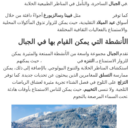
الساحرة، والتأمل في المناظر الطبيعية الخلابة.
في
الجبال
كما توفر
المدن النمساوية
مثل
فيينا
و
سالزبورغ
أجواءً دافئة من خلال
أسواق
عيد الميلاد
التقليدية، حيث يمكن للزوار تذوق المأكولات المحلية
والاستمتاع بالفعاليات الثقافية المختلفة.
الأنشطة التي يمكن القيام بها في الجبال
تقدم
الجبال
مجموعة واسعة من الأنشطة الممتعة والمثيرة. يمكن
للزوار الاستمتاع بـ
التنزه
في
المسارات الطبيعية
، حيث يمكنهم
استكشاف المناظر الخلابة والتنوع البيولوجي. بالإضافة إلى ذلك، يمكن
ممارسة
التسلق
للمغامرين الذين يبحثون عن تحديات جديدة. كما توفر
التزلج
على الثلوج في فصل الشتاء تجربة مثيرة لعشاق الرياضات
الثلجية. ولا ننسى
التخييم
، حيث يمكن للناس الاستمتاع بأوقات هادئة
تحت السماء المرصعة بالنجوم.