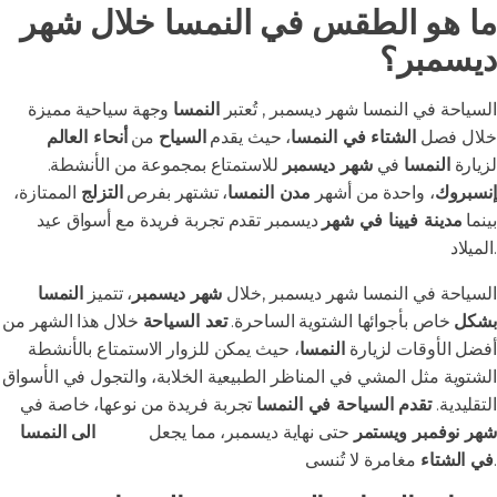
ما هو الطقس في النمسا خلال شهر
ديسمبر؟
السياحة في النمسا شهر ديسمبر , تُعتبر
النمسا
وجهة سياحية مميزة
خلال فصل
الشتاء في النمسا
، حيث يقدم
السياح
من
أنحاء العالم
لزيارة
النمسا
في
شهر ديسمبر
للاستمتاع بمجموعة من الأنشطة.
إنسبروك
، واحدة من أشهر
مدن النمسا
، تشتهر بفرص
التزلج
الممتازة،
بينما
مدينة فيينا في شهر
ديسمبر تقدم تجربة فريدة مع أسواق عيد
الميلاد.
السياحة في النمسا شهر ديسمبر ,خلال
شهر ديسمبر
، تتميز
النمسا
بشكل
خاص بأجوائها الشتوية الساحرة.
تعد السياحة
خلال هذا الشهر من
أفضل الأوقات لزيارة
النمسا
، حيث يمكن للزوار الاستمتاع بالأنشطة
الشتوية مثل المشي في المناظر الطبيعية الخلابة، والتجول في الأسواق
التقليدية.
تقدم السياحة في النمسا
تجربة فريدة من نوعها، خاصة في
شهر نوفمبر ويستمر
حتى نهاية ديسمبر، مما يجعل
السفر
الى النمسا
مغامرة لا تُنسى.
في الشتاء