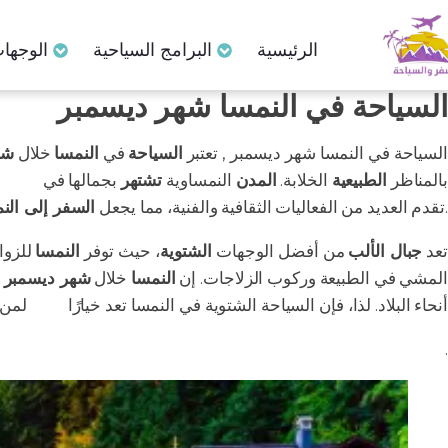
الرئيسية
البرامج السياحية
الوجهات
السياحة في النمسا شهر ديسمبر
السياحة في النمسا شهر ديسمبر , تعتبر
السياحة
في
النمسا
خلال
شه
بالمناظر
الطبيعية
الخلابة.
المدن
النمساوية
تشتهر
بجمالها في
فصل ا
تجربة فريدة من نوعها.
تقدم العديد من الفعاليات الثقافية والفنية، مما يجعل
السفر إلى الن
تعد
جبال الألب
من أفضل الوجهات
الشتوية
، حيث توفر
النمسا
للزوا
المشي في الطبيعة وركوب الزلاجات. إن
النمسا
خلال
شهر ديسمبر
ت
أنحاء البلاد. لذا، فإن السياحة الشتوية في النمسا تعد خيارًا
مثاليًا
لمن 
.