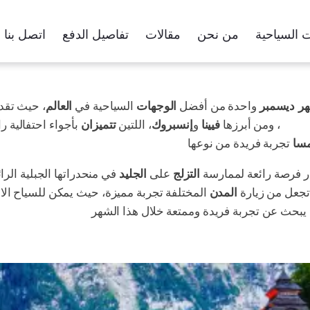
 السياحية
من نحن
مقالات
تفاصيل الدفع
اتصل بنا
ر ديسمبر
واحدة من أفضل
الوجهات
السياحية في
العالم
، حيث تق
لشتاء
، ومن أبرزها
فيينا
و
إنسبروك
، اللتين
تتميزان
بأجواء احتفالية را
مسا
ر فرصة رائعة لممارسة
التزلج
على
الجليد
في منحدراتها الجبلية الرائ
جعل من زيارة
المدن
المختلفة تجربة مميزة، حيث يمكن للسياح الاستم
يبحث عن تجربة فريدة وممتعة خلال هذا الشهر