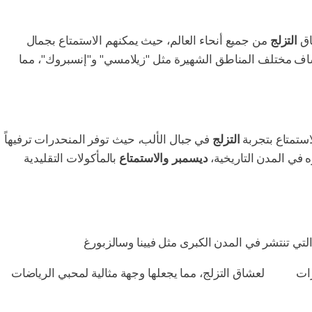
اق
التزلج
من جميع أنحاء العالم، حيث يمكنهم الاستمتاع بجمال
كشاف مختلف المناطق الشهيرة مثل "زيلامسي" و"إنسبروك"، مما
استمتاع بتجربة
التزلج
في جبال الألب، حيث توفر المنحدرات ترفيهاً
زه في المدن التاريخية،
ديسمبر والاستمتاع
بالمأكولات التقليدية
رات
مثالية
لعشاق التزلج، مما يجعلها وجهة مثالية لمحبي الرياضات