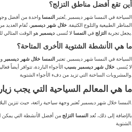
أين تقع أفضل مناطق التزلج؟
السياحة في النمسا شهر ديسمبر ,تُعتبر
النمسا
واحدة من أفضل وجهات
المناظر الطبيعية والثلوج الكثيفة.
خلال شهر ديسمبر
، تُقام العديد
هو الوقت المثالي للزيارة والاستمتاع بأفضل ما تقدمه هذه الوجهة الساحرة.
يجعل تجربة
التزلج
في
النمسا
لا تُنسى.
ديسمبر
ما هي الأنشطة الشتوية الأخرى المتاحة؟
السياحة في النمسا شهر ديسمبر, تعتبر
النمسا خلال شهر ديسمبر
وج
لا يُنسى.
خلال شهر ديسمبر بسبب
الأجواء الباردة، تتوافر أيضاً فعا
والمشروبات الساخنة التي تزيد من دفء الأجواء الشتوية.
ما هي المعالم السياحية التي يجب زيا
النمسا خلال شهر ديسمبر تُعتبر وجهة سياحية رائعة، حيث تتزين البلاد بأجواء احتفالية مميزة. يمكنك زيارة أسواق الكريسماس التقليدية التي تنتشر في المدن الكبرى مثل فيينا وسالزبورغ.
بالإضافة إلى ذلك، تُعد
النمسا التزلج
من أفضل الأنشطة التي يمكن الق
الشتوية.