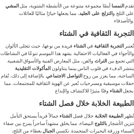
تقدم
النمسا
أيضًا مجموعة متنوعة من الأنشطة الشتوية، مثل
المشي
على الثلج و
التزلج على الجليد
، مما يجعلها خيارًا مثاليًا للعائلات
والأصدقاء.
التجربة الثقافية في الشتاء
تُعتبر
التجربة الثقافية
في
الشتاء
فريدة من نوعها، حيث تتجلى الألوان
والأجواء في الفعاليات الاحتفالية. يشهد هذا الموسم تنوعًا في النشاطات
التي تجمع بين
التراث
والفن، مثل المعارض الفنية والأسواق الشعبية.
ينتشر الدفء في قلوب الناس بينما يتناولون
المأكولات التقليدية
الساخنة، مما يعزز من روح
التواصل الاجتماعي
. بالإضافة إلى ذلك، تُقام
حفلات موسيقية ومسرحيات تُعبر عن الهوية الثقافية للمجتمعات، مما
وقتًا مثيرًا للاكتشاف والإبداع.
يجعل
الشتاء
الطبيعة الخلابة خلال فصل الشتاء
تُظهر
الطبيعة الخلابة
خلال فصل
الشتاء
جمالاً فريداً يستحق التأمل.
تتزين الأشجار
بالثلوج
البيضاء، مما يخلق مشهداً ساحراً يمزج بين صفاء
السماء وزرقة البحيرات المتجمدة. تكتسي
الجبال
بغطاء من الثلج،