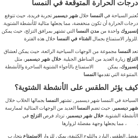
درجات الحرارة المتوقعة في النمسا
تُعتبر السياحة في
النمسا
خلال
شهر ديسمبر
تجربة فريدة، حيث تتوقع
درجات الحرارة أن تكون منخفضة، مما يجعلها مثالية للأنشطة الشتوية.
إنسبروك
واحدة من
مدن النمسا
التي تشتهر بمرافق التزلج، حيث يمكن
خلال هذه الفترة.
للزوار الاستمتاع بجمال
الشتاء في النمسا
تعد
النمسا
مجموعة من الوجهات السياحية الرائعة، حيث يمكن لعشاق
التزلج
زيارة العديد من المناطق الجبلية.
خلال شهر ديسمبر
، مثل
إنسبروك
، يمكن
للزوار
الاستمتاع بالأجواء الشتوية الساحرة والأنشطة
.
المتنوعة التي تقدمها
النمسا
كيف يؤثر الطقس على الأنشطة الشتوية؟
السياحة في النمسا شهر ديسمبر , تشتهر
النمسا
بجمالها الخلاب خلال
شهر ديسمبر
، حيث تضم
النمسا
العديد من الوجهات المثالية لممارسة
الأنشطة الشتوية.
خلال شهر ديسمبر
، تزداد فرص
التزلج
في
جبال
، مما يجعلها وجهة مفضلة لزوارها.
الألب
بفضل الطقس البارد والثلوج الكثيفة، يمكن للزوار
الاستمتاع
بتجارب