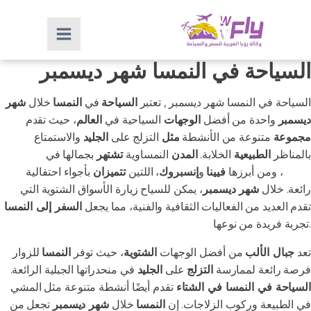
السياحة في النمسا شهر ديسمبر
السياحة في النمسا شهر ديسمبر , تعتبر
السياحة
في
النمسا
خلال
شهر
ديسمبر
واحدة من أفضل
الوجهات
السياحية في
العالم
، حيث تقدم
مجموعة
متنوعة من الأنشطة
مثل
التزلج على
الجليد
والاستمتاع
بالمناظر
الطبيعية
الخلابة.
المدن
النمساوية
تشتهر
بجمالها في
فصل
الشتاء
، ومن أبرزها
فيينا
و
إنسبروك
، اللتين
تتميزان
بأجواء احتفالية
رائعة. خلال
شهر ديسمبر
، يمكن للسياح زيارة الأسواق الشتوية التي
تقدم العديد من الفعاليات الثقافية والفنية، مما يجعل
السفر إلى النمسا
تجربة فريدة من نوعها.
تعد
جبال الألب
من أفضل الوجهات
الشتوية
، حيث توفر
النمسا
للزوار
فرصة رائعة لممارسة
التزلج
على
الجليد
في منحدراتها الجبلية الرائعة.
السياحة في النمسا في الشتاء
تقدم أيضًا أنشطة متنوعة مثل المشي
في الطبيعة وركوب الزلاجات. إن
النمسا
خلال
شهر ديسمبر
تجعل من