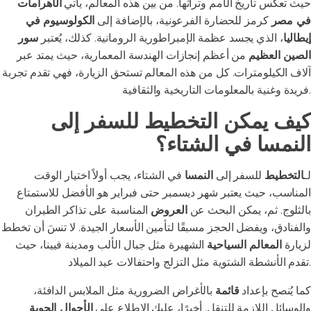
حيث تعكس تاريخ الأمم وتراثها. من بين هذه المعالم، يأتي
الأهرامات
في مصر
كرمز للحضارة الفرعونية، بالإضافة إلى
الكولوسيوم في
إيطاليا
، الذي يجسد عظمة الإمبراطورية الرومانية. كذلك، يُعتبر
سور
الصين العظيم
من أعظم إنجازات الهندسة المعمارية، حيث يمتد عبر
آلاف الكيلومترات. كل من هذه المعالم تستحق الزيارة، فهي تقدم تجربة
فريدة وغنية بالمعلومات التاريخية والثقافية.
كيف يمكن التخطيط للسفر إلى
النمسا في الشتاء؟
لـ
التخطيط
للسفر إلى
النمسا
في الشتاء، يجب أولاً اختيار الوقت
المناسب، حيث يعتبر شهر ديسمبر حتى فبراير هو الأفضل للاستمتاع
بالثلوج. ثم، يمكن البحث عن
العروض
المناسبة على تذاكر الطيران
والفنادق، ويفضل الحجز مسبقًا لتأمين الأسعار الجيدة. لا تنسَ أن تخطط
لزيارة
المعالم السياحية
الشهيرة مثل جبال الألب ومدينة فيينا، حيث
تقدم الأنشطة الشتوية مثل التزلج واحتفالات عيد الميلاد.
كما يُنصح بإعداد
قائمة
بالأغراض الضرورية مثل الملابس الدافئة،
والوسائل اللازمة للتنقل. أخيرًا، عليك الاطلاع على
الأحوال الجوية