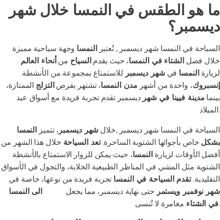
ما هو الطقس في النمسا خلال شهر
ديسمبر؟
السياحة في النمسا شهر ديسمبر , تُعتبر
النمسا
وجهة سياحية مميزة
خلال فصل
الشتاء في النمسا
، حيث يقدم
السياح
من
أنحاء العالم
لزيارة
النمسا
في
شهر ديسمبر
للاستمتاع بمجموعة من الأنشطة.
إنسبروك
، واحدة من أشهر
مدن النمسا
، تشتهر بفرص
التزلج
الممتازة،
بينما
مدينة فيينا في شهر
ديسمبر تقدم تجربة فريدة مع أسواق عيد
الميلاد.
السياحة في النمسا شهر ديسمبر ,خلال
شهر ديسمبر
، تتميز
النمسا
بشكل
خاص بأجوائها الشتوية الساحرة.
تعد السياحة
خلال هذا الشهر من
أفضل الأوقات لزيارة
النمسا
، حيث يمكن للزوار الاستمتاع بالأنشطة
الشتوية مثل المشي في المناظر الطبيعية الخلابة، والتجول في الأسواق
التقليدية.
تقدم السياحة في النمسا
تجربة فريدة من نوعها، خاصة في
شهر نوفمبر ويستمر
حتى نهاية ديسمبر، مما يجعل
السفر
الى النمسا
مغامرة لا تُنسى.
في الشتاء