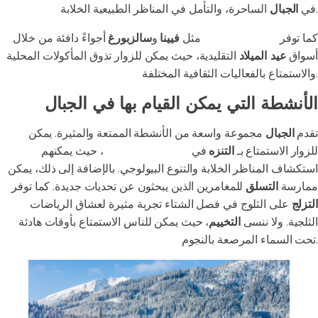
الساحرة، والتأمل في المناظر الطبيعية الخلابة.
في
الجبال
كما توفر
المدن النمساوية
مثل
فيينا
و
سالزبورغ
أجواءً دافئة من خلال
أسواق
عيد الميلاد
التقليدية، حيث يمكن للزوار تذوق المأكولات المحلية
والاستمتاع بالفعاليات الثقافية المختلفة.
الأنشطة التي يمكن القيام بها في الجبال
تقدم
الجبال
مجموعة واسعة من الأنشطة الممتعة والمثيرة. يمكن
للزوار الاستمتاع بـ
التنزه
في
المسارات الطبيعية
، حيث يمكنهم
استكشاف المناظر الخلابة والتنوع البيولوجي. بالإضافة إلى ذلك، يمكن
ممارسة
التسلق
للمغامرين الذين يبحثون عن تحديات جديدة. كما توفر
التزلج
على الثلوج في فصل الشتاء تجربة مثيرة لعشاق الرياضات
الثلجية. ولا ننسى
التخييم
، حيث يمكن للناس الاستمتاع بأوقات هادئة
تحت السماء المرصعة بالنجوم.