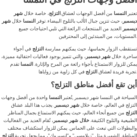
تعتبر
النمسا
من أفضل الوجهات لعشاق
التزلج
، خاصة خلال
شهر
ديسمبر
، حيث تتزين جبال الألب بالثلوج البيضاء. توفر
النمسا
خلال
شهر
ديسمبر
العديد من المنتجعات الرائعة التي تلبي احتياجات جميع
المستويات، من المبتدئين إلى المحترفين.
تستقطب الزوار بحماسها، حيث يمكنهم ممارسة
التزلج
في أجواء
ساحرة. خلال
شهر ديسمبر
، والتي تتميز بوجود فعاليات احتفالية مميزة،
يمكن للزوار الاستمتاع بأجواء رائعة من المرح والإثارة.
النمسا
تقدم
في كل زاوية من زواياها.
تجربة فريدة لعشاق
التزلج
أين تقع أفضل مناطق التزلج؟
السياحة في النمسا شهر ديسمبر ,تُعتبر
النمسا
واحدة من أفضل وجهات
التزلج في العالم، خاصة خلال
شهر ديسمبر
. يجذب هذا البلد عشاق
التزلج
من جميع أنحاء العالم، حيث يمكنهم الاستمتاع بجمال المناظر
الطبيعية والثلوج الكثيفة.
خلال شهر ديسمبر
، تُقام العديد من الفعاليات
والبطولات التي تبعث على الحماس. يمكن للزوار استكشاف مختلف
المناطق الشهيرة مثل "زيلامسي" و"إنسبروك"، مما يجعل تجربة
التزلج