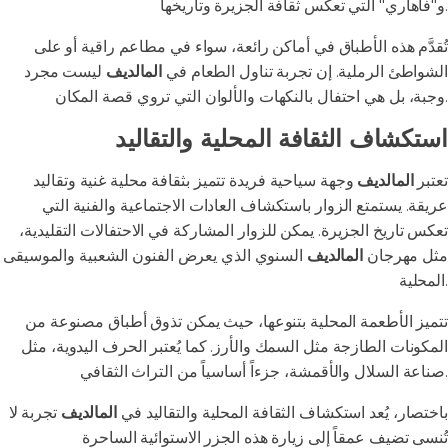
و"فاهاري" التي تعكس ثقافة الجزيرة وتاريخها.
تُقدَّم هذه الأطباق في أماكن رائعة، سواء في مطاعم راقية أو على
الشواطئ الرملية. إن تجربة تناول الطعام في
المالديف
ليست مجرد
وجبة، بل هي احتفال بالنكهات والألوان التي تروي قصة المكان.
استكشاف الثقافة المحلية والتقاليد
تعتبر
المالديف
وجهة سياحية فريدة تتميز بثقافة محلية غنية وتقاليد
عريقة. يستمتع الزوار باستكشاف العادات الاجتماعية والفنية التي
تعكس تاريخ الجزيرة. يمكن للزوار المشاركة في الاحتفالات التقليدية،
مثل مهرجان
المالديف
السنوي الذي يعرض الفنون الشعبية والموسيقى
المحلية.
تتميز الأطعمة المحلية بتنوعها، حيث يمكن تذوق أطباق مصنوعة من
المكونات الطازجة مثل السمك والأرز. كما يُعتبر الحرف اليدوية، مثل
صناعة السلال والأقمشة، جزءاً أساسياً من التراث الثقافي.
باختصار، يُعد استكشاف الثقافة المحلية والتقاليد في
المالديف
تجربة لا
تُنسى تضيف عمقاً إلى زيارة هذه الجزر الاستوائية الساحرة