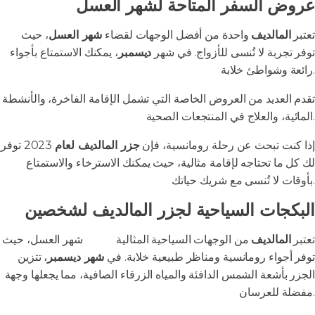
عروض السفر المتاحة لشهر العسل
تعتبر
المالديف
واحدة من أفضل الوجهات لقضاء
شهر العسل
، حيث
توفر تجربة لا تُنسى للأزواج. في شهر
ديسمبر
، يمكنك الاستمتاع بأجواء
رائعة وشواطئ خلابة.
تقدم العديد من العروض الخاصة التي تشمل الإقامة الفاخرة، والأنشطة
المائية، والعلاج في المنتجعات الصحية.
إذا كنت تبحث عن رحلة رومانسية، فإن
جزر المالديف لعام
2023 توفر
لك كل ما تحتاجه لإقامة مثالية، حيث يمكنك الاسترخاء والاستمتاع
بأوقات لا تُنسى مع شريك حياتك.
البكجات السياحية لجزر المالديف لشخصين
تعتبر
المالديف
من الوجهات السياحية المثالية
لقضاء
شهر العسل، حيث
توفر أجواء رومانسية ومناظر طبيعية خلابة. في
شهر ديسمبر
، تتزين
الجزر بأشعة الشمس الدافئة والمياه الزرقاء الصافية، مما يجعلها وجهة
مفضلة للعرسان.