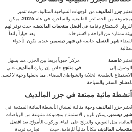
تعتبر
جزر المالديف
من الوجهات السياحية المثالية، حيث تتميز
بمجموعة من الخصائص الطبيعية والساحرة. في عام
2024
، يمكن
للزوار الاستمتاع بإقامة في
أفضل منتجعات المالديف
، حيث توفر لهم
بيئة ممتازة من الراحة والاسترخاء.
سياحي المالديف
يعد خياراً رائعاً
لقضاء
شهر العسل
، خاصة في
شهر ديسمبر
، عندما تكون الأجواء
مثالية.
تعتبر
عاصمة
جزر المالديف
مركزاً حيوياً يربط بين الجزر، مما يسهل
الوصول إلى
جزر المالديف
في منتجع
خاص. إن زيارة
المالديف
تعني
الاستمتاع بالطبيعة الخلابة والشواطئ البيضاء، مما يجعلها وجهة لا تُنسى
لعشاق السفر والسياحة.
أنشطة مائية ممتعة في جزر المالديف
تُعتبر
جزر المالديف
وجهة مثالية لعشاق الأنشطة المائية الممتعة. في
شهر ديسمبر
، يمكن للزوار الاستمتاع بمجموعة متنوعة من الرياضات
المائية، مثل الغوص، والتزلج على الماء، وركوب الأمواج. تعد
افضل
منتجعات المالديف
مكاناً مثالياً للإقامة، حيث
توفر
تجارب فريدة