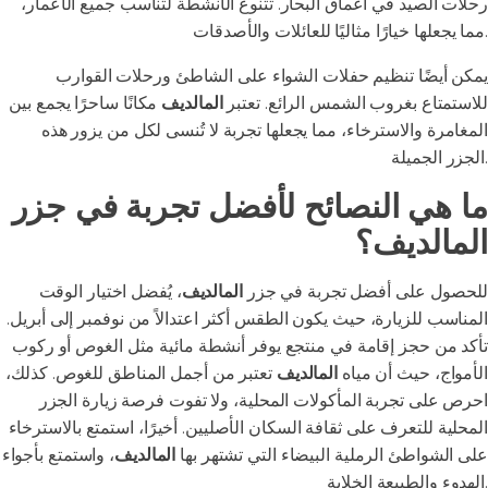
رحلات الصيد في أعماق البحار. تتنوع الأنشطة لتناسب جميع الأعمار،
مما يجعلها خيارًا مثاليًا للعائلات والأصدقات.
يمكن أيضًا تنظيم حفلات الشواء على الشاطئ ورحلات القوارب
للاستمتاع بغروب الشمس الرائع. تعتبر
المالديف
مكانًا ساحرًا يجمع بين
المغامرة والاسترخاء، مما يجعلها تجربة لا تُنسى لكل من يزور هذه
الجزر الجميلة.
ما هي النصائح لأفضل تجربة في جزر
المالديف؟
للحصول على أفضل تجربة في جزر
المالديف
، يُفضل اختيار الوقت
المناسب للزيارة، حيث يكون الطقس أكثر اعتدالاً من نوفمبر إلى أبريل.
تأكد من حجز إقامة في منتجع يوفر أنشطة مائية مثل الغوص أو ركوب
الأمواج، حيث أن مياه
المالديف
تعتبر من أجمل المناطق للغوص. كذلك،
احرص على تجربة المأكولات المحلية، ولا تفوت فرصة زيارة الجزر
المحلية للتعرف على ثقافة السكان الأصليين. أخيرًا، استمتع بالاسترخاء
على الشواطئ الرملية البيضاء التي تشتهر بها
المالديف
، واستمتع بأجواء
الهدوء والطبيعة الخلابة.