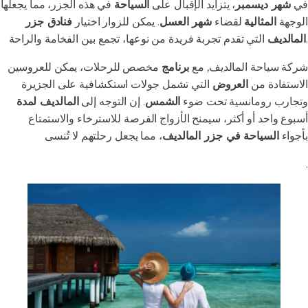
في
شهر ديسمبر
، يتزايد الإقبال على
السياحة
في هذه الجزر، مما يجعلها
الوجهة
المثالية
لقضاء
شهر العسل
. يمكن للزوار اختيار
فنادق جزر
التي تقدم تجربة فريدة من نوعها، تجمع بين الفخامة والراحة.
المالديف
شركة سياحة المالديف, مع
برنامج
مخصص للرحلات، يمكن للعروسين
الاستفادة من
العروض
التي تشمل جولات استكشافية على الجزيرة
وتجارب رومانسية تحت ضوء
الشمس
. إن التوجه إلى
المالديف لمدة
أسبوع واحد أو أكثر، سيمنح الأزواج الفرصة للاسترخاء والاستمتاع
بأجواء
السياحة في جزر المالديف
، مما يجعل رحلتهم لا تُنسى
.