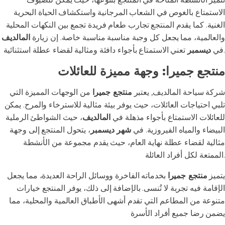
الاستمتاع بالغوص في الشعاب المرجانية واستكشاف الحياة البحرية
الغنية. كما يقدم المنتجع تجارب طعام فريدة تجمع بين النكهات المحلية
والعالمية، مما يجعل كل وجبة مناسبة مناسبة خاصة. إن زيارة
المالديف
تعني الاستمتاع بأجواء دافئة ومثالية لقضاء عطلة استثنائية.
في
ديسمبر
منتجع جميرا: وجهة مميزة للعائلات
شركة سياحة المالديف, يعتبر
منتجع جميرا
من الوجهات المميزة التي
تلبي احتياجات العائلات، حيث يوفر بيئة مثالية للاسترخاء والمرح. يمكن
للعائلات الاستمتاع بأجواء مذهلة في
المالديف
، حيث الشواطئ الرملية
البيضاء والمياه الفيروزية. في
شهر ديسمبر
، يتحول المنتجع إلى وجهة
مثالية لقضاء عطلة نهاية العام، حيث يقدم مجموعة من الأنشطة
الممتعة لكل أفراد العائلة.
يتميز
منتجع جميرا
بخدماته الفاخرة ووسائل الراحة العديدة، مما يجعل
الإقامة فيه تجربة لا تُنسى. بالإضافة إلى ذلك، يوفر المنتجع خيارات
متنوعة من المطاعم التي تقدم أشهى الأطباق العالمية والمحلية، مما
يضمن رضا جميع أفراد الأسرة