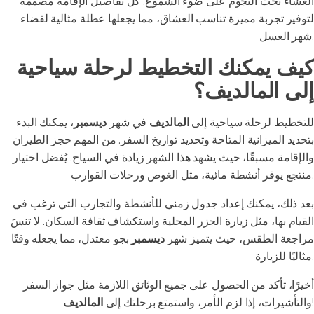
العشاء تحت النجوم على ضوء الشموع. كل تفاصيل الإقامة مصممة
لتوفير تجربة مميزة تناسب العشاق، مما يجعلها عطلة مثالية لقضاء
شهر العسل.
كيف يمكنك التخطيط لرحلة سياحية
إلى المالديف؟
للتخطيط لرحلة سياحية إلى
المالديف
في شهر
ديسمبر
، يمكنك البدء
بتحديد الميزانية المتاحة وتحديد تواريخ السفر. من المهم حجز الطيران
والإقامة مسبقًا، حيث يشهد هذا الشهر زيادة في السياح. يُفضل اختيار
منتجع يوفر أنشطة مائية، مثل الغوص ورحلات القوارب.
بعد ذلك، يمكنك إعداد جدول زمني للأنشطة والتجارب التي ترغب في
القيام بها، مثل زيارة الجزر المحلية واستكشاف ثقافة السكان. لا تنسَ
مراجعة الطقس، حيث يتميز شهر
ديسمبر
بجو معتدل، مما يجعله وقتًا
مثاليًا للزيارة.
أخيرًا، تأكد من الحصول على جميع الوثائق اللازمة مثل جواز السفر
!
والتأشيرات، إذا لزم الأمر، واستمتع برحلتك إلى
المالديف