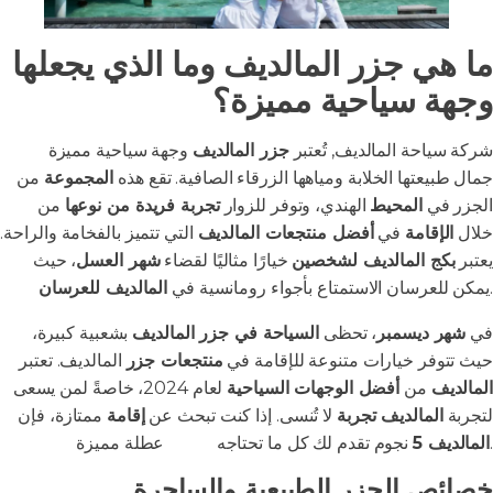
ما هي جزر المالديف وما الذي يجعلها
وجهة سياحية مميزة؟
شركة سياحة المالديف, تُعتبر
جزر المالديف
وجهة سياحية مميزة
بفضل
جمال طبيعتها الخلابة ومياهها الزرقاء الصافية. تقع هذه
المجموعة
من
الجزر في
المحيط
الهندي، وتوفر للزوار
تجربة فريدة من نوعها
من
خلال
الإقامة
في
أفضل منتجعات المالديف
التي تتميز بالفخامة والراحة.
يعتبر
بكج المالديف لشخصين
خيارًا مثاليًا لقضاء
شهر العسل
، حيث
.
يمكن للعرسان الاستمتاع بأجواء رومانسية في
المالديف للعرسان
في
شهر ديسمبر
، تحظى
السياحة في جزر المالديف
بشعبية كبيرة،
حيث تتوفر خيارات متنوعة للإقامة في
منتجعات جزر
المالديف. تعتبر
المالديف
من
أفضل الوجهات السياحية
لعام 2024، خاصةً لمن يسعى
لتجربة
المالديف تجربة
لا تُنسى. إذا كنت تبحث عن
إقامة
ممتازة، فإن
عطلة مميزة.
المالديف 5
نجوم تقدم لك كل ما تحتاجه
لقضاء
خصائص الجزر الطبيعية والساحرة