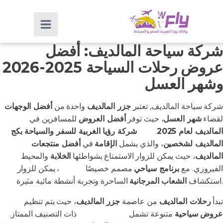
شركة سياحة المالديف: أفضل
عروض رحلات السياحة 2025-2026
وشهر العسل
شركة سياحة المالديف, تعتبر
جزر المالديف
واحدة من
أفضل الوجهات
لقضاء
شهر العسل
، حيث توفر
أفضل العروض
للمسافرين في
المالديف لعام 2025
.
تقدم
شركة رؤيا الغربية للسفر والسياحة
بكج
المالديف لشخصين
، والذي يشمل
الإقامة
في
أفضل منتجعات
المالديف
، حيث يمكن للزوار الاستمتاع بشواطئها
الخلابة
والمحيط
الفيروزي. مع
برنامج سياحي
مصمم خصيصًا
للعشاق
، يمكن للزوار
الساحرة وتجربة أنشطة مائية مثيرة.
استكشاف
الشعاب المرجانية
تبدأ
رحلات المالديف
من عاصمة
جزر المالديف
، حيث يتم تنظيم
عروض سياحية
متنوعة تشمل
فنادق المالديف
ذات التصنيف الممتاز.