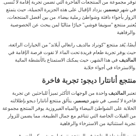
توفر مجموعة من المنتجعات الفاخرة التي تضمن تجربة إقامة لا تُنسى.
في شهر
ديسمبر
، يزداد الإقبال على هذه الجزيرة الجميلة، حيث يتمتع
الزوار بأجواء دافئة وشواطئ رملية بيضاء. من بين أفضل المنتجعات،
يُعتبر منتجع "سونيفا فوشي" خيارًا مثاليًا لمن يبحث عن الخصوصية
والرفاهية.
أيضًا، يُعَد منتجع "كونراد مالديف رانغالي آيلاند" من الخيارات الرائعة،
حيث يوفر تجربة طعام فريدة تحت الماء. لا تفوت فرصة الإقامة في
المالديف
في هذا الشهر، حيث يمكنك الاستمتاع بالأنشطة المائية
والاسترخاء في أجواء خلابة.
منتجع أنانتارا ديجو: تجربة فاخرة
تعتبر
المالديف
واحدة من الوجهات الأكثر تميزاً للباحثين عن تجربة
فاخرة لا تُنسى. في شهر
ديسمبر
، يتألق منتجع أنانتارا ديجو بإطلالته
الخلابة على الشواطئ البيضاء والمياه الفيروزية. يوفر المنتجع مجموعة
من الفيلات الخاصة التي تتناغم مع جمال الطبيعة، مما يضمن للزوار
تجربة استثنائية من الاسترخاء والرفاهية.
تتميز الأنشطة المتاحة في المنتجع بتنوعها، حيث يمكن للضيوف