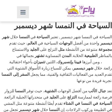
السياحة في النمسا شهر ديسمبر
السياحة في النمسا شهر ديسمبر , تعتبر
السياحة
في
النمسا
خلال
شهر
ديسمبر
واحدة من أفضل
الوجهات
السياحية في
العالم
، حيث تقدم
مجموعة
متنوعة من الأنشطة
مثل
التزلج على
الجليد
والاستمتاع
بالمناظر
الطبيعية
الخلابة.
المدن
النمساوية
تشتهر
بجمالها في
فصل
الشتاء
، ومن أبرزها
فيينا
و
إنسبروك
، اللتين
تتميزان
بأجواء احتفالية
رائعة. خلال
شهر ديسمبر
، يمكن للسياح زيارة الأسواق الشتوية التي
تقدم العديد من الفعاليات الثقافية والفنية، مما يجعل
السفر إلى النمسا
تجربة فريدة من نوعها.
تعد
جبال الألب
من أفضل الوجهات
الشتوية
، حيث توفر
النمسا
للزوار
فرصة رائعة لممارسة
التزلج
على
الجليد
في منحدراتها الجبلية الرائعة.
السياحة في النمسا في الشتاء
تقدم أيضًا أنشطة متنوعة مثل المشي
في الطبيعة وركوب الزلاجات. إن
النمسا
خلال
شهر ديسمبر
تجعل من