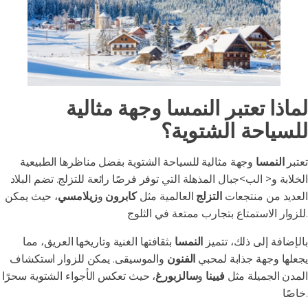
لماذا تعتبر النمسا وجهة مثالية
للسياحة الشتوية؟
تعتبر
النمسا
وجهة مثالية للسياحة الشتوية بفضل مناظرها الطبيعية
الخلابة و< الب>جبال المذهلة التي توفر فرصًا رائعة للتزلج. تضم البلاد
العديد من منتجعات
التزلج
العالمية مثل
كابرون
و
زيلامسي
، حيث يمكن
للزوار الاستمتاع بتجارب ممتعة في الثلوج.
بالإضافة إلى ذلك، تتميز
النمسا
بثقافتها الغنية وتاريخها العريق، مما
يجعلها وجهة جذابة لمحبي
الفنون
والموسيقى. يمكن للزوار استكشاف
المدن الجميلة مثل
فيينا
و
سالزبورغ
، حيث تعكس الأجواء الشتوية سحرًا
خاصًا.