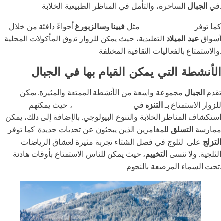
الساحرة، والتأمل في المناظر الطبيعية الخلابة.
في
الجبال
كما توفر
المدن النمساوية
مثل
فيينا
و
سالزبورغ
أجواءً دافئة من خلال
أسواق
عيد الميلاد
التقليدية، حيث يمكن للزوار تذوق المأكولات المحلية
والاستمتاع بالفعاليات الثقافية المختلفة.
الأنشطة التي يمكن القيام بها في الجبال
تقدم
الجبال
مجموعة واسعة من الأنشطة الممتعة والمثيرة. يمكن
للزوار الاستمتاع بـ
التنزه
في
المسارات الطبيعية
، حيث يمكنهم
استكشاف المناظر الخلابة والتنوع البيولوجي. بالإضافة إلى ذلك، يمكن
ممارسة
التسلق
للمغامرين الذين يبحثون عن تحديات جديدة. كما توفر
التزلج
على الثلوج في فصل الشتاء تجربة مثيرة لعشاق الرياضات
الثلجية. ولا ننسى
التخييم
، حيث يمكن للناس الاستمتاع بأوقات هادئة
تحت السماء المرصعة بالنجوم.