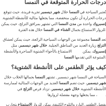
درجات الحرارة المتوقعة في النمسا
تُعتبر السياحة في
النمسا
خلال
شهر ديسمبر
تجربة فريدة، حيث تتوقع
درجات الحرارة أن تكون منخفضة، مما يجعلها مثالية للأنشطة الشتوية.
إنسبروك
واحدة من
مدن النمسا
التي تشتهر بمرافق التزلج، حيث يمكن
خلال هذه الفترة.
للزوار الاستمتاع بجمال
الشتاء في النمسا
تعد
النمسا
مجموعة من الوجهات السياحية الرائعة، حيث يمكن لعشاق
التزلج
زيارة العديد من المناطق الجبلية.
خلال شهر ديسمبر
، مثل
إنسبروك
، يمكن
للزوار
الاستمتاع بالأجواء الشتوية الساحرة والأنشطة
.
المتنوعة التي تقدمها
النمسا
كيف يؤثر الطقس على الأنشطة الشتوية؟
السياحة في النمسا شهر ديسمبر , تشتهر
النمسا
بجمالها الخلاب خلال
شهر ديسمبر
، حيث تضم
النمسا
العديد من الوجهات المثالية لممارسة
الأنشطة الشتوية.
خلال شهر ديسمبر
، تزداد فرص
التزلج
في
جبال
، مما يجعلها وجهة مفضلة لزوارها.
الألب
بفضل الطقس البارد والثلوج الكثيفة، يمكن للزوار
الاستمتاع
بتجارب