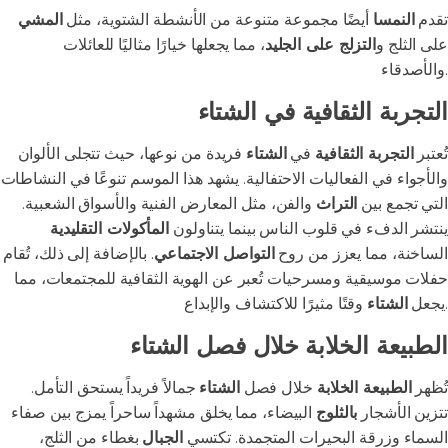
تقدم
النمسا
أيضًا مجموعة متنوعة من الأنشطة الشتوية، مثل
المشي
على الثلج و
التزلج على الجليد
، مما يجعلها خيارًا مثاليًا للعائلات
والأصدقاء.
التجربة الثقافية في الشتاء
تُعتبر
التجربة الثقافية
في
الشتاء
فريدة من نوعها، حيث تتجلى الألوان
والأجواء في الفعاليات الاحتفالية. يشهد هذا الموسم تنوعًا في النشاطات
التي تجمع بين
التراث
والفن، مثل المعارض الفنية والأسواق الشعبية.
ينتشر الدفء في قلوب الناس بينما يتناولون
المأكولات التقليدية
الساخنة، مما يعزز من روح
التواصل الاجتماعي
. بالإضافة إلى ذلك، تُقام
حفلات موسيقية ومسرحيات تُعبر عن الهوية الثقافية للمجتمعات، مما
وقتًا مثيرًا للاكتشاف والإبداع.
يجعل
الشتاء
الطبيعة الخلابة خلال فصل الشتاء
تُظهر
الطبيعة الخلابة
خلال فصل
الشتاء
جمالاً فريداً يستحق التأمل.
تتزين الأشجار
بالثلوج
البيضاء، مما يخلق مشهداً ساحراً يمزج بين صفاء
السماء وزرقة البحيرات المتجمدة. تكتسي
الجبال
بغطاء من الثلج،