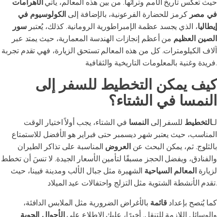
حيث تعكس تاريخ الأمم وتراثها. من بين هذه المعالم، يأتي
الأهرامات
في مصر
كرمز للحضارة الفرعونية، بالإضافة إلى
الكولوسيوم في
إيطاليا
، الذي يجسد عظمة الإمبراطورية الرومانية. كذلك، يُعتبر
سور
الصين العظيم
من أعظم إنجازات الهندسة المعمارية، حيث يمتد عبر
آلاف الكيلومترات. كل من هذه المعالم تستحق الزيارة، فهي تقدم تجربة
فريدة وغنية بالمعلومات التاريخية والثقافية.
كيف يمكن التخطيط للسفر إلى
النمسا في الشتاء؟
لـ
التخطيط
للسفر إلى
النمسا
في الشتاء، يجب أولاً اختيار الوقت
المناسب، حيث يعتبر شهر ديسمبر حتى فبراير هو الأفضل للاستمتاع
بالثلوج. ثم، يمكن البحث عن
العروض
المناسبة على تذاكر الطيران
والفنادق، ويفضل الحجز مسبقًا لتأمين الأسعار الجيدة. لا تنسَ أن تخطط
لزيارة
المعالم السياحية
الشهيرة مثل جبال الألب ومدينة فيينا، حيث
تقدم الأنشطة الشتوية مثل التزلج واحتفالات عيد الميلاد.
كما يُنصح بإعداد
قائمة
بالأغراض الضرورية مثل الملابس الدافئة،
والوسائل اللازمة للتنقل. أخيرًا، عليك الاطلاع على
الأحوال الجوية