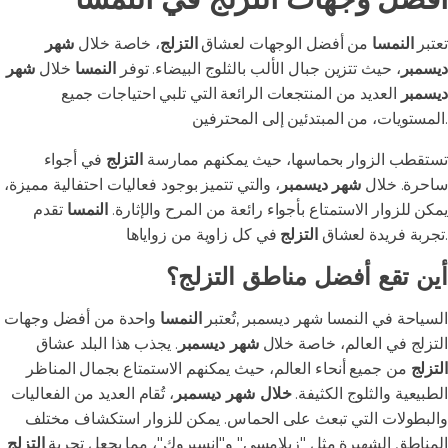
تعتبر
النمسا
من أفضل الوجهات لعشاق
التزلج
، خاصة خلال
شهر
ديسمبر
، حيث تتزين جبال الألب بالثلوج البيضاء. توفر
النمسا
خلال
شهر
ديسمبر
العديد من المنتجعات الرائعة التي تلبي احتياجات جميع
المستويات، من المبتدئين إلى المحترفين.
تستقطب الزوار بحماسها، حيث يمكنهم ممارسة
التزلج
في أجواء
ساحرة. خلال
شهر ديسمبر
، والتي تتميز بوجود فعاليات احتفالية مميزة،
يمكن للزوار الاستمتاع بأجواء رائعة من المرح والإثارة.
النمسا
تقدم
في كل زاوية من زواياها.
تجربة فريدة لعشاق
التزلج
أين تقع أفضل مناطق التزلج؟
السياحة في النمسا شهر ديسمبر ,تُعتبر
النمسا
واحدة من أفضل وجهات
التزلج في العالم، خاصة خلال
شهر ديسمبر
. يجذب هذا البلد عشاق
التزلج
من جميع أنحاء العالم، حيث يمكنهم الاستمتاع بجمال المناظر
الطبيعية والثلوج الكثيفة.
خلال شهر ديسمبر
، تُقام العديد من الفعاليات
والبطولات التي تبعث على الحماس. يمكن للزوار استكشاف مختلف
المناطق الشهيرة مثل "زيلامسي" و"إنسبروك"، مما يجعل تجربة
التزلج