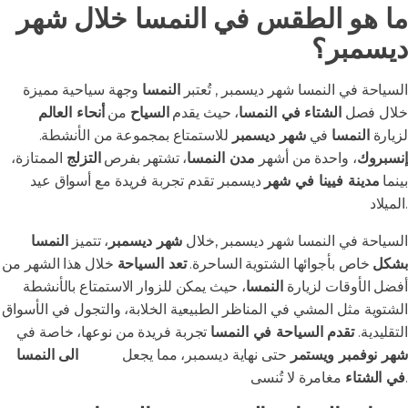
ما هو الطقس في النمسا خلال شهر
ديسمبر؟
السياحة في النمسا شهر ديسمبر , تُعتبر
النمسا
وجهة سياحية مميزة
خلال فصل
الشتاء في النمسا
، حيث يقدم
السياح
من
أنحاء العالم
لزيارة
النمسا
في
شهر ديسمبر
للاستمتاع بمجموعة من الأنشطة.
إنسبروك
، واحدة من أشهر
مدن النمسا
، تشتهر بفرص
التزلج
الممتازة،
بينما
مدينة فيينا في شهر
ديسمبر تقدم تجربة فريدة مع أسواق عيد
الميلاد.
السياحة في النمسا شهر ديسمبر ,خلال
شهر ديسمبر
، تتميز
النمسا
بشكل
خاص بأجوائها الشتوية الساحرة.
تعد السياحة
خلال هذا الشهر من
أفضل الأوقات لزيارة
النمسا
، حيث يمكن للزوار الاستمتاع بالأنشطة
الشتوية مثل المشي في المناظر الطبيعية الخلابة، والتجول في الأسواق
التقليدية.
تقدم السياحة في النمسا
تجربة فريدة من نوعها، خاصة في
شهر نوفمبر ويستمر
حتى نهاية ديسمبر، مما يجعل
السفر
الى النمسا
مغامرة لا تُنسى.
في الشتاء