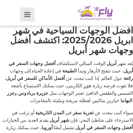
افضل الوجهات السياحية في شهر
ابريل 2025/2026: اكتشف أفضل
وجهات شهر أبريل
يُعد شهر
أبريل
الوقت المثالي لاستكشاف
أفضل وجهات السفر في
أبريل
، حيث تتفتح الأزهار وتبدأ
الطبيعة
في إعادة الحياة إلى وجهات
رائعة
حول العالم. إذا كنت تبحث عن
أفضل الأماكن للسفر في أبريل
،
فلا تفوت فرصة زيارة
جزر
الكاريبي، حيث يمكنك الاستمتاع بأشعة
الشمس والطقس الدافئ. تعتبر الوجهات مثل
جزيرة بربادوس
و
جزر
خيارين مثاليين لعطلة مريحة ومليئة بالمغامرات.
البهاما
سواء كنت تبحث عن
تجربة سفر
في
المدن التاريخية
أو ترغب في
الاسترخاء على شاطئ البحر، فإن
شهر أبريل
يقدم العديد من الخيارات.
أفضل وجهات السفر في أبريل
تشمل أيضًا
أوروبا
، حيث يمكنك زيارة