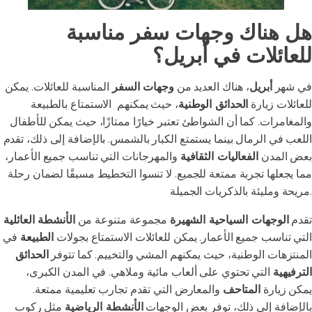
هل هناك وجهات سفر مناسبة
للعائلات في أبريل؟
في شهر
أبريل
، هناك العديد من
وجهات السفر
المناسبة للعائلات. يمكن
للعائلات زيارة
الحدائق الوطنية
، حيث يمكنهم الاستمتاع بالطبيعة
والمغامرات. كما أن الشواطئ تعتبر خيارًا ممتازًا، حيث يمكن للأطفال
اللعب في الرمال بينما يستمتع الكبار بالشمس. بالإضافة إلى ذلك، تقدم
بعض المدن
الفعاليات الثقافية
والمهرجانات التي تناسب جميع الأعمار،
مما يجعلها تجربة ممتعة للجميع. لا تنسوا التخطيط مسبقًا لضمان رحلة
مريحة ومليئة بالذكريات الجميلة.
تقدم
الوجهات السياحية الشهيرة
مجموعة متنوعة من
الأنشطة العائلية
التي تناسب جميع الأعمار. يمكن للعائلات الاستمتاع بجولات
الطبيعة
في
المنتزهات الوطنية، حيث يمكنهم المشي والتخييم. كما تتوفر
الحدائق
الترفيهية
التي تحتوي على ألعاب مائية وملاهي. في المدن الكبرى،
يمكن زيارة
المتاحف
والمعارض التي تقدم تجارب تعليمية ممتعة.
بالإضافة إلى ذلك، توفر بعض الوجهات
الأنشطة الرياضية
مثل ركوب