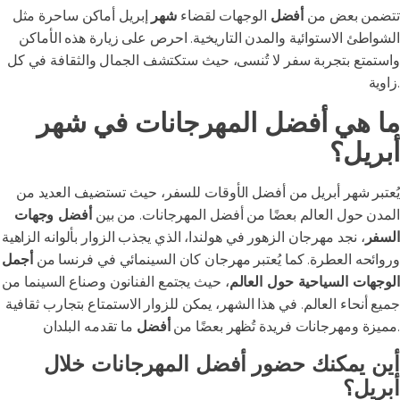
تتضمن بعض من
أفضل
الوجهات لقضاء
شهر
إبريل أماكن ساحرة مثل
الشواطئ الاستوائية والمدن التاريخية. احرص على زيارة هذه الأماكن
واستمتع بتجربة سفر لا تُنسى، حيث ستكتشف الجمال والثقافة في كل
زاوية.
ما هي أفضل المهرجانات في شهر
أبريل؟
يُعتبر شهر أبريل من أفضل الأوقات للسفر، حيث تستضيف العديد من
المدن حول العالم بعضًا من أفضل المهرجانات. من بين
أفضل وجهات
السفر
، نجد مهرجان الزهور في هولندا، الذي يجذب الزوار بألوانه الزاهية
وروائحه العطرة. كما يُعتبر مهرجان كان السينمائي في فرنسا من
أجمل
الوجهات السياحية حول العالم
، حيث يجتمع الفنانون وصناع السينما من
جميع أنحاء العالم. في هذا الشهر، يمكن للزوار الاستمتاع بتجارب ثقافية
ما تقدمه البلدان.
مميزة ومهرجانات فريدة تُظهر بعضًا من
أفضل
أين يمكنك حضور أفضل المهرجانات خلال
أبريل؟