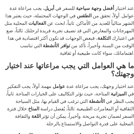
عند اختيار
أفضل وجهة سياحية
للسفر في
أبريل
، يجب مراعاة عدة
عوامل. أولاً، تحقق من
الطقس
في الوجهات المحتملة، حيث يعتبر هذا
الشهر مثالياً للعديد من الأماكن. ثانياً، ابحث عن
الفعاليات
المحلية مثل
المهرجانات والمعارض التي قد تضيف تجربة فريدة لرحلتك. ثالثاً، ضع
في اعتبارك
التكلفة
، فبعض الوجهات قد تكون أكثر اقتصادية في هذا
الوقت من السنة. وأخيراً، تأكد من
توافر الأنشطة
التي تناسب
اهتماماتك، سواء كانت طبيعية أو ثقافية.
ما هي العوامل التي يجب مراعاتها عند اختيار
وجهتك؟
عند اختيار وجهتك، يجب مراعاة عدة
عوامل
مهمة. أولاً، يجب التفكير
في
الميزانية
المتاحة، حيث تؤثر التكاليف على الخيارات المتاحة. ثانياً،
يجب النظر في
الأنشطة
التي ترغب في القيام بها، مثل السياحة
الثقافية أو المغامرات الطبيعية. ثالثاً، يُفضل دراسة
المناخ
خلال فترة
السفر لضمان تجربة مريحة. وأخيراً، يمكن أن تؤثر
اللغة
والثقافة
المحلية على قدرة التواصل والاستمتاع بالرحلة.