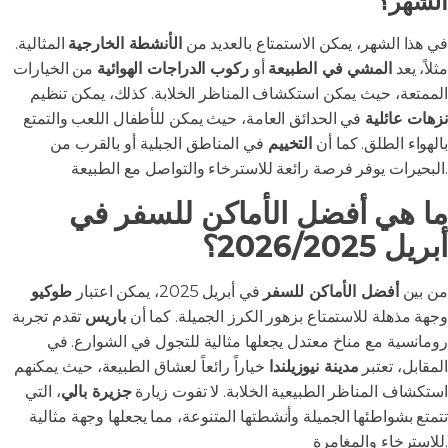
الشهر؟
في هذا الشهر، يمكن الاستمتاع بالعديد من
الأنشطة الخارجية
المثالية.
مثلاً، يعد
المشي في الطبيعة
أو
ركوب الدراجات الهوائية
من الخيارات
الممتعة، حيث يمكن استكشاف المناظر الخلابة. كذلك، يمكن تنظيم
نزهات عائلية
في الحدائق العامة، حيث يمكن للأطفال اللعب والتمتع
بالهواء الطلق. كما أن
التخييم
في المناطق الجبلية أو بالقرب من
البحيرات يوفر فرصة رائعة للاسترخاء والتواصل مع الطبيعة.
ما هي أفضل الأماكن للسفر في
أبريل 2026/2025؟
من بين
أفضل الأماكن للسفر
في أبريل 2025، يمكن اعتبار
طوكيو
وجهة مذهلة للاستمتاع بزهور الكرز الجميلة. كما أن
باريس
تقدم تجربة
رومانسية مع مناخ معتدل يجعلها مثالية للتجول في الشوارع. في
المقابل، تعتبر
مدينة نيوزيلندا
خياراً رائعاً لعشاق الطبيعة، حيث يمكنهم
استكشاف المناظر الطبيعية الخلابة. لا تفوت زيارة
جزيرة بالي
، التي
تتمتع بشواطئها الجميلة وأنشطتها المتنوعة، مما يجعلها وجهة مثالية
للاسترخاء والمغامرة.