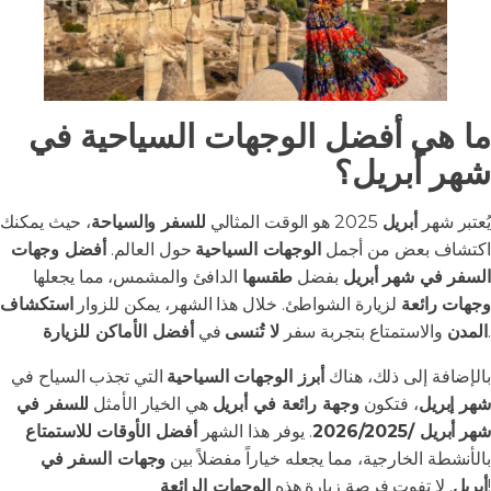
ما هي أفضل الوجهات السياحية في
شهر أبريل؟
يُعتبر شهر
أبريل
2025 هو الوقت المثالي
للسفر والسياحة
، حيث يمكنك
اكتشاف بعض من أجمل
الوجهات السياحية
حول العالم.
أفضل وجهات
السفر في شهر
أبريل
بفضل
طقسها
الدافئ والمشمس، مما يجعلها
وجهات رائعة
لزيارة الشواطئ. خلال هذا الشهر، يمكن للزوار
استكشاف
.
المدن
والاستمتاع بتجربة سفر
لا تُنسى
في
أفضل الأماكن للزيارة
بالإضافة إلى ذلك، هناك
أبرز الوجهات السياحية
التي تجذب السياح في
شهر إبريل
، فتكون
وجهة رائعة في أبريل
هي الخيار الأمثل
للسفر في
شهر
أبريل /2026/2025
. يوفر هذا الشهر
أفضل الأوقات
للاستمتاع
بالأنشطة الخارجية، مما يجعله خياراً مفضلاً بين
وجهات السفر في
!
أبريل
. لا تفوت فرصة زيارة هذه
الوجهات الرائعة