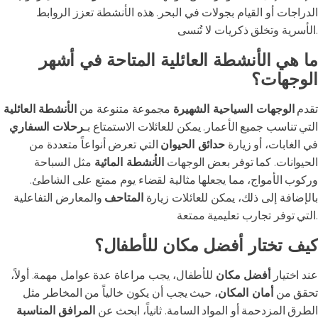
الدراجات أو القيام بجولات في البحر. هذه الأنشطة تعزز الروابط
الأسرية وتخلق ذكريات لا تُنسى.
ما هي الأنشطة العائلية المتاحة في أشهر
الوجهات؟
تقدم
الوجهات السياحية الشهيرة
مجموعة متنوعة من
الأنشطة العائلية
التي تناسب جميع الأعمار. يمكن للعائلات الاستمتاع بـ
رحلات السفاري
في الغابات، أو زيارة
حدائق الحيوان
التي تعرض أنواعاً متعددة من
الحيوانات. كما توفر بعض الوجهات
الأنشطة المائية
مثل السباحة
وركوب الأمواج، مما يجعلها مثالية لقضاء يوم ممتع على الشاطئ.
بالإضافة إلى ذلك، يمكن للعائلات زيارة
المتاحف
والمعارض التفاعلية
التي توفر تجارب تعليمية ممتعة.
كيف تختار أفضل مكان للأطفال؟
عند اختيار
أفضل مكان
للأطفال، يجب مراعاة عدة عوامل مهمة. أولاً،
تحقق من
أمان المكان
، حيث يجب أن يكون خالياً من المخاطر مثل
الطرق المزدحمة أو المواد السامة. ثانياً، ابحث عن
المرافق المناسبة