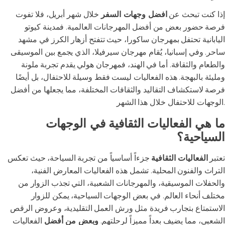
إذا كنت تبحث عن
افضل وجهات السفر
خلال شهر أبريل، فلا تفوت
فرصة حضور بعض من أفضل المهرجانات العالمية. فمدينة كيوتو
اليابانية تحتفل بمهرجان ساكورا، حيث تتفتح أزهار الكرز في مشهد
ساحر. وفي إسبانيا، يُقام مهرجان سيرفيلا، الذي يجمع بين الموسيقى
والطعام والثقافة. أما في الهند، فمهرجان هولي يقدم تجربة ملونة
ومليئة بالبهجة. هذه الفعاليات ليست فقط وسيلة للاحتفال، بل أيضًا
فرصة لاستكشاف التقاليد والثقافات المختلفة، مما يجعلها من أفضل
الوجهات للاحتفال خلال هذا الشهر.
ما هي الفعاليات الثقافية في الوجهات
السياحية؟
تعتبر
الفعاليات الثقافية
جزءاً أساسياً من تجربة السياحة، حيث تعكس
التراث والفنون المحلية. تشمل هذه الفعاليات المعارض الفنية،
والحفلات الموسيقية، والمهرجانات الشعبية، التي تجذب الزوار من
مختلف أنحاء العالم. في بعض الوجهات السياحية، يمكن للزوار
الاستمتاع بتجارب فريدة مثل ورش العمل التقليدية، وعروض الرقص
الشعبي، مما يضيف بعداً مميزاً لرحلتهم.
وبعض من أفضل
الفعاليات