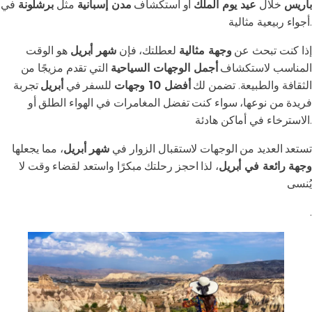
باريس
خلال
عيد يوم الملك
أو استكشاف
مدن إسبانية
مثل
برشلونة
في
أجواء ربيعية مثالية.
إذا كنت تبحث عن
وجهة مثالية
لعطلتك، فإن
شهر أبريل
هو الوقت
المناسب لاستكشاف
أجمل الوجهات السياحية
التي تقدم مزيجًا من
الثقافة والطبيعة. تضمن لك
أفضل 10 وجهات
للسفر في
أبريل
تجربة
فريدة من نوعها، سواء كنت تفضل المغامرات في الهواء الطلق أو
الاسترخاء في أماكن هادئة.
تستعد العديد من الوجهات لاستقبال الزوار في
شهر أبريل
، مما يجعلها
وجهة رائعة في أبريل
، لذا احجز رحلتك مبكرًا واستعد لقضاء وقت لا
يُنسى
.