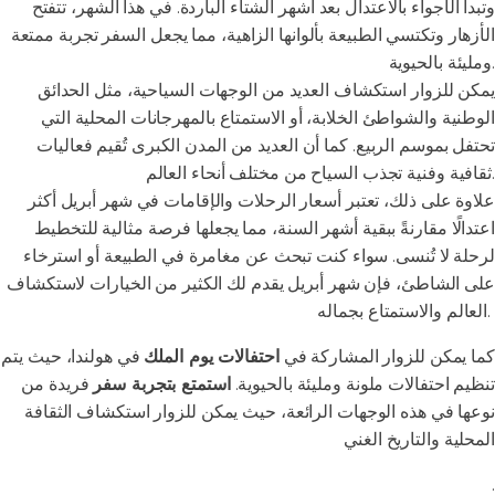
وتبدأ الأجواء بالاعتدال بعد أشهر الشتاء الباردة. في هذا الشهر، تتفتح
الأزهار وتكتسي الطبيعة بألوانها الزاهية، مما يجعل السفر تجربة ممتعة
ومليئة بالحيوية.
يمكن للزوار استكشاف العديد من الوجهات السياحية، مثل الحدائق
الوطنية والشواطئ الخلابة، أو الاستمتاع بالمهرجانات المحلية التي
تحتفل بموسم الربيع. كما أن العديد من المدن الكبرى تُقيم فعاليات
ثقافية وفنية تجذب السياح من مختلف أنحاء العالم.
علاوة على ذلك، تعتبر أسعار الرحلات والإقامات في شهر أبريل أكثر
اعتدالًا مقارنةً ببقية أشهر السنة، مما يجعلها فرصة مثالية للتخطيط
لرحلة لا تُنسى. سواء كنت تبحث عن مغامرة في الطبيعة أو استرخاء
على الشاطئ، فإن شهر أبريل يقدم لك الكثير من الخيارات لاستكشاف
العالم والاستمتاع بجماله.
كما يمكن للزوار المشاركة في
احتفالات يوم الملك
في هولندا، حيث يتم
تنظيم احتفالات ملونة ومليئة بالحيوية.
استمتع بتجربة سفر
فريدة من
نوعها في هذه الوجهات الرائعة، حيث يمكن للزوار استكشاف الثقافة
المحلية والتاريخ الغني
.