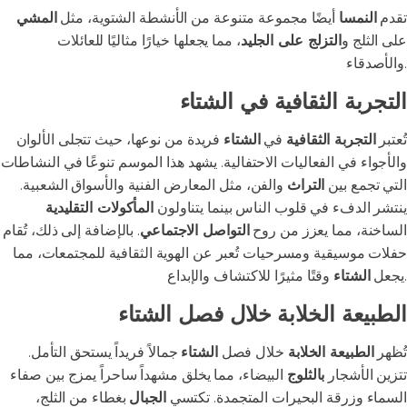
تقدم
النمسا
أيضًا مجموعة متنوعة من الأنشطة الشتوية، مثل
المشي
على الثلج و
التزلج على الجليد
، مما يجعلها خيارًا مثاليًا للعائلات
والأصدقاء.
التجربة الثقافية في الشتاء
تُعتبر
التجربة الثقافية
في
الشتاء
فريدة من نوعها، حيث تتجلى الألوان
والأجواء في الفعاليات الاحتفالية. يشهد هذا الموسم تنوعًا في النشاطات
التي تجمع بين
التراث
والفن، مثل المعارض الفنية والأسواق الشعبية.
ينتشر الدفء في قلوب الناس بينما يتناولون
المأكولات التقليدية
الساخنة، مما يعزز من روح
التواصل الاجتماعي
. بالإضافة إلى ذلك، تُقام
حفلات موسيقية ومسرحيات تُعبر عن الهوية الثقافية للمجتمعات، مما
وقتًا مثيرًا للاكتشاف والإبداع.
يجعل
الشتاء
الطبيعة الخلابة خلال فصل الشتاء
تُظهر
الطبيعة الخلابة
خلال فصل
الشتاء
جمالاً فريداً يستحق التأمل.
تتزين الأشجار
بالثلوج
البيضاء، مما يخلق مشهداً ساحراً يمزج بين صفاء
السماء وزرقة البحيرات المتجمدة. تكتسي
الجبال
بغطاء من الثلج،