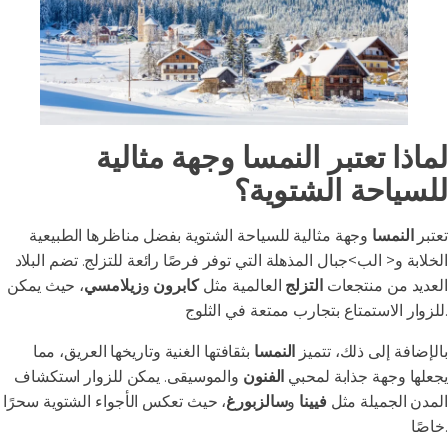
لماذا تعتبر النمسا وجهة مثالية
للسياحة الشتوية؟
تعتبر
النمسا
وجهة مثالية للسياحة الشتوية بفضل مناظرها الطبيعية
الخلابة و< الب>جبال المذهلة التي توفر فرصًا رائعة للتزلج. تضم البلاد
العديد من منتجعات
التزلج
العالمية مثل
كابرون
و
زيلامسي
، حيث يمكن
للزوار الاستمتاع بتجارب ممتعة في الثلوج.
بالإضافة إلى ذلك، تتميز
النمسا
بثقافتها الغنية وتاريخها العريق، مما
يجعلها وجهة جذابة لمحبي
الفنون
والموسيقى. يمكن للزوار استكشاف
المدن الجميلة مثل
فيينا
و
سالزبورغ
، حيث تعكس الأجواء الشتوية سحرًا
خاصًا.