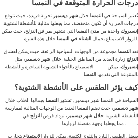
درجات الحرارة المتوقعة في النمسا
تُعتبر السياحة في
النمسا
خلال
شهر ديسمبر
تجربة فريدة، حيث تتوقع
درجات الحرارة أن تكون منخفضة، مما يجعلها مثالية للأنشطة الشتوية.
إنسبروك
واحدة من
مدن النمسا
التي تشتهر بمرافق التزلج، حيث يمكن
خلال هذه الفترة.
للزوار الاستمتاع بجمال
الشتاء في النمسا
تعد
النمسا
مجموعة من الوجهات السياحية الرائعة، حيث يمكن لعشاق
التزلج
زيارة العديد من المناطق الجبلية.
خلال شهر ديسمبر
، مثل
إنسبروك
، يمكن
للزوار
الاستمتاع بالأجواء الشتوية الساحرة والأنشطة
.
المتنوعة التي تقدمها
النمسا
كيف يؤثر الطقس على الأنشطة الشتوية؟
السياحة في النمسا شهر ديسمبر , تشتهر
النمسا
بجمالها الخلاب خلال
شهر ديسمبر
، حيث تضم
النمسا
العديد من الوجهات المثالية لممارسة
الأنشطة الشتوية.
خلال شهر ديسمبر
، تزداد فرص
التزلج
في
جبال
، مما يجعلها وجهة مفضلة لزوارها.
الألب
بفضل الطقس البارد والثلوج الكثيفة، يمكن للزوار
الاستمتاع
بتجارب