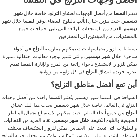
تعتبر
النمسا
من أفضل الوجهات لعشاق
التزلج
، خاصة خلال
شهر
ديسمبر
، حيث تتزين جبال الألب بالثلوج البيضاء. توفر
النمسا
خلال
شهر
ديسمبر
العديد من المنتجعات الرائعة التي تلبي احتياجات جميع
المستويات، من المبتدئين إلى المحترفين.
تستقطب الزوار بحماسها، حيث يمكنهم ممارسة
التزلج
في أجواء
ساحرة. خلال
شهر ديسمبر
، والتي تتميز بوجود فعاليات احتفالية مميزة،
يمكن للزوار الاستمتاع بأجواء رائعة من المرح والإثارة.
النمسا
تقدم
في كل زاوية من زواياها.
تجربة فريدة لعشاق
التزلج
أين تقع أفضل مناطق التزلج؟
السياحة في النمسا شهر ديسمبر ,تُعتبر
النمسا
واحدة من أفضل وجهات
التزلج في العالم، خاصة خلال
شهر ديسمبر
. يجذب هذا البلد عشاق
التزلج
من جميع أنحاء العالم، حيث يمكنهم الاستمتاع بجمال المناظر
الطبيعية والثلوج الكثيفة.
خلال شهر ديسمبر
، تُقام العديد من الفعاليات
والبطولات التي تبعث على الحماس. يمكن للزوار استكشاف مختلف
المناطق الشهيرة مثل "زيلامسي" و"إنسبروك"، مما يجعل تجربة
التزلج