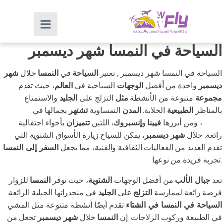
السياحة في النمسا شهر ديسمبر
السياحة في النمسا شهر ديسمبر , تعتبر
السياحة
في
النمسا
خلال
شهر
ديسمبر
واحدة من أفضل
الوجهات
السياحية في
العالم
، حيث تقدم
مجموعة
متنوعة من الأنشطة
مثل
التزلج على
الجليد
والاستمتاع
بالمناظر
الطبيعية
الخلابة.
المدن
النمساوية
تشتهر
بجمالها في
فصل
الشتاء
، ومن أبرزها
فيينا
و
إنسبروك
، اللتين
تتميزان
بأجواء احتفالية
رائعة. خلال
شهر ديسمبر
، يمكن للسياح زيارة الأسواق الشتوية التي
تقدم العديد من الفعاليات الثقافية والفنية، مما يجعل
السفر إلى النمسا
تجربة فريدة من نوعها.
تعد
جبال الألب
من أفضل الوجهات
الشتوية
، حيث توفر
النمسا
للزوار
فرصة رائعة لممارسة
التزلج
على
الجليد
في منحدراتها الجبلية الرائعة.
السياحة في النمسا في الشتاء
تقدم أيضًا أنشطة متنوعة مثل المشي
في الطبيعة وركوب الزلاجات. إن
النمسا
خلال
شهر ديسمبر
تجعل من