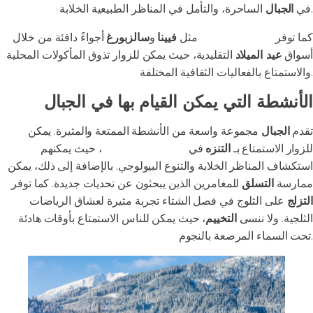
الساحرة، والتأمل في المناظر الطبيعية الخلابة.
في
الجبال
كما توفر
المدن النمساوية
مثل
فيينا
و
سالزبورغ
أجواءً دافئة من خلال
أسواق
عيد الميلاد
التقليدية، حيث يمكن للزوار تذوق المأكولات المحلية
والاستمتاع بالفعاليات الثقافية المختلفة.
الأنشطة التي يمكن القيام بها في الجبال
تقدم
الجبال
مجموعة واسعة من الأنشطة الممتعة والمثيرة. يمكن
للزوار الاستمتاع بـ
التنزه
في
المسارات الطبيعية
، حيث يمكنهم
استكشاف المناظر الخلابة والتنوع البيولوجي. بالإضافة إلى ذلك، يمكن
ممارسة
التسلق
للمغامرين الذين يبحثون عن تحديات جديدة. كما توفر
التزلج
على الثلوج في فصل الشتاء تجربة مثيرة لعشاق الرياضات
الثلجية. ولا ننسى
التخييم
، حيث يمكن للناس الاستمتاع بأوقات هادئة
تحت السماء المرصعة بالنجوم.