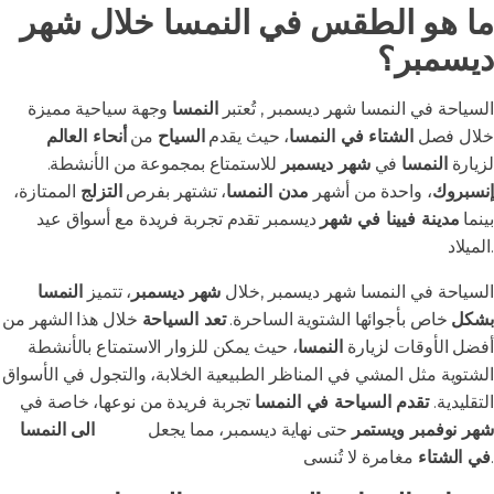
ما هو الطقس في النمسا خلال شهر
ديسمبر؟
السياحة في النمسا شهر ديسمبر , تُعتبر
النمسا
وجهة سياحية مميزة
خلال فصل
الشتاء في النمسا
، حيث يقدم
السياح
من
أنحاء العالم
لزيارة
النمسا
في
شهر ديسمبر
للاستمتاع بمجموعة من الأنشطة.
إنسبروك
، واحدة من أشهر
مدن النمسا
، تشتهر بفرص
التزلج
الممتازة،
بينما
مدينة فيينا في شهر
ديسمبر تقدم تجربة فريدة مع أسواق عيد
الميلاد.
السياحة في النمسا شهر ديسمبر ,خلال
شهر ديسمبر
، تتميز
النمسا
بشكل
خاص بأجوائها الشتوية الساحرة.
تعد السياحة
خلال هذا الشهر من
أفضل الأوقات لزيارة
النمسا
، حيث يمكن للزوار الاستمتاع بالأنشطة
الشتوية مثل المشي في المناظر الطبيعية الخلابة، والتجول في الأسواق
التقليدية.
تقدم السياحة في النمسا
تجربة فريدة من نوعها، خاصة في
شهر نوفمبر ويستمر
حتى نهاية ديسمبر، مما يجعل
السفر
الى النمسا
مغامرة لا تُنسى.
في الشتاء