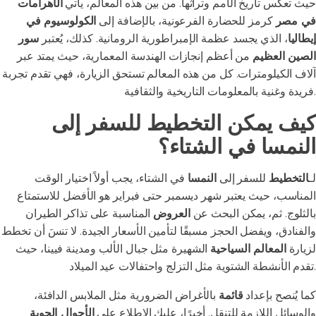
حيث تعكس تاريخ الأمم وتراثها. من بين هذه المعالم، يأتي
الأهرامات
في مصر
كرمز للحضارة الفرعونية، بالإضافة إلى
الكولوسيوم في
إيطاليا
، الذي يجسد عظمة الإمبراطورية الرومانية. كذلك، يُعتبر
سور
الصين العظيم
من أعظم إنجازات الهندسة المعمارية، حيث يمتد عبر
آلاف الكيلومترات. كل من هذه المعالم تستحق الزيارة، فهي تقدم تجربة
فريدة وغنية بالمعلومات التاريخية والثقافية.
كيف يمكن التخطيط للسفر إلى
النمسا في الشتاء؟
لـ
التخطيط
للسفر إلى
النمسا
في الشتاء، يجب أولاً اختيار الوقت
المناسب، حيث يعتبر شهر ديسمبر حتى فبراير هو الأفضل للاستمتاع
بالثلوج. ثم، يمكن البحث عن
العروض
المناسبة على تذاكر الطيران
والفنادق، ويفضل الحجز مسبقًا لتأمين الأسعار الجيدة. لا تنسَ أن تخطط
لزيارة
المعالم السياحية
الشهيرة مثل جبال الألب ومدينة فيينا، حيث
تقدم الأنشطة الشتوية مثل التزلج واحتفالات عيد الميلاد.
كما يُنصح بإعداد
قائمة
بالأغراض الضرورية مثل الملابس الدافئة،
والوسائل اللازمة للتنقل. أخيرًا، عليك الاطلاع على
الأحوال الجوية